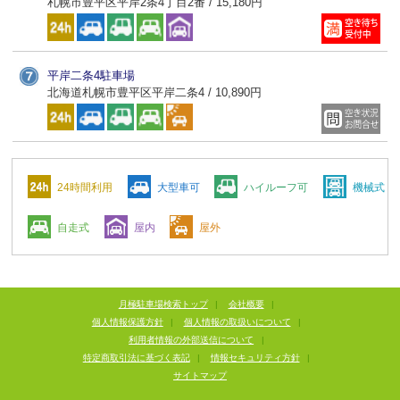
札幌市豊平区平岸2条4丁目2番 / 15,180円
平岸二条4駐車場
北海道札幌市豊平区平岸二条4 / 10,890円
24時間利用
大型車可
ハイルーフ可
機械式
自走式
屋内
屋外
月極駐車場検索トップ
|
会社概要
|
個人情報保護方針
|
個人情報の取扱いについて
|
利用者情報の外部送信について
|
特定商取引法に基づく表記
|
情報セキュリティ方針
|
サイトマップ