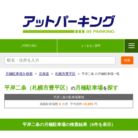
ご利用の流れ
よくあるご質問
月極駐車場を検索
>
北海道
>
札幌市豊平区
>
平岸二条 の月極駐車場一覧
平岸二条（札幌市豊平区）
月極駐車場
探す
の
を
平岸二条の駐車場事情
掲載駐車場数
6
カ所 平均賃料
10,890
円
平岸二条の月極駐車場の検索結果（6件を表示）