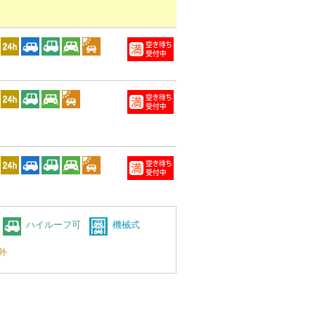
ハイルーフ可
機械式
外