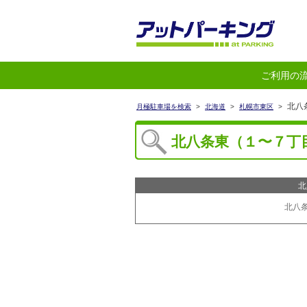
ご利用の
北八
月極駐車場を検索
>
北海道
>
札幌市東区
>
北八条東（１〜７丁
北
北八