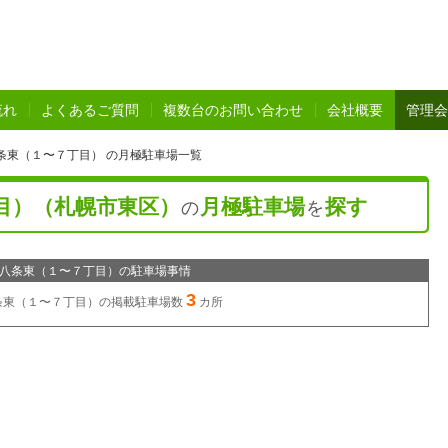
流れ
よくあるご質問
複数台のお問い合わせ
会社概要
管理会
条東（１〜７丁目） の月極駐車場一覧
目）（札幌市東区）
月極駐車場
探す
の
を
八条東（１〜７丁目）の駐車場事情
3
条東（１〜７丁目）の
掲載駐車場数
カ所