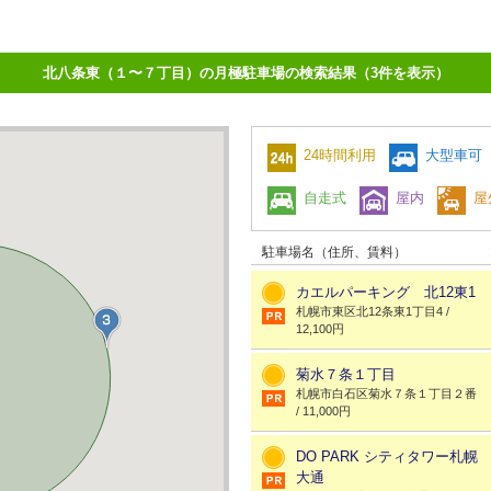
北八条東（１〜７丁目）の月極駐車場の検索結果（3件を表示）
24時間利用
大型車可
自走式
屋内
屋
駐車場名（住所、賃料）
カエルパーキング 北12東1
札幌市東区北12条東1丁目4 /
12,100円
菊水７条１丁目
札幌市白石区菊水７条１丁目２番
/ 11,000円
DO PARK シティタワー札幌
大通