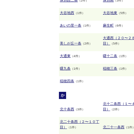
厚別西二条
厚別南
（2件）
（3件）
大谷地西
大谷地東
（1件）
（5件）
あいの里一条
麻生町
（1件）
（6件）
大通西（２０〜２
美しが丘一条
目）
（2件）
（5件）
大通東
曙十二条
（4件）
（1件）
曙九条
稲穂三条
（1件）
（1件）
稲穂四条
（1件）
か
北十二条西（１〜
北十条西
目）
（3件）
（2件）
北二十条西（２〜１０丁
目）
北二十一条西
（1件）
（1件