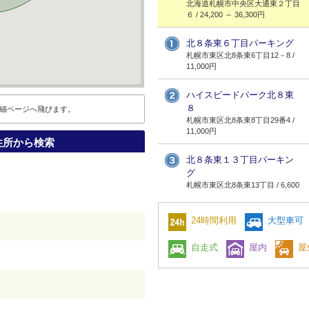
北海道札幌市中央区大通東２丁目
６ / 24,200 ～ 36,300円
北８条東６丁目パーキング
札幌市東区北8条東6丁目12－8 /
11,000円
ハイスピードパーク北８東
８
細ページへ飛びます。
札幌市東区北8条東8丁目29番4 /
11,000円
住所から検索
北８条東１３丁目パーキン
グ
札幌市東区北8条東13丁目 / 6,600
円
24時間利用
大型車可
）
自走式
屋内
屋
）
）