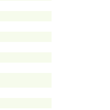
）
）
）
）
）
）