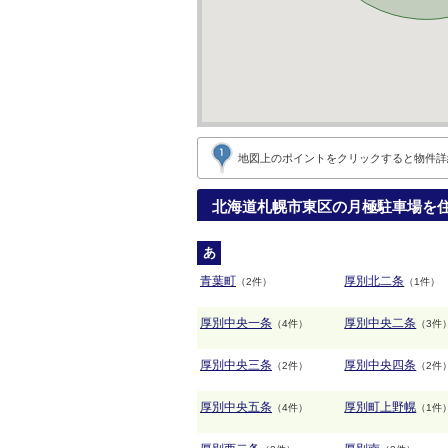
地図上のポイントをクリックすると
物件詳
北海道札幌市東区の月極駐車場を
あ
青葉町
厚別北二条
（2件）
（1件）
厚別中央一条
厚別中央二条
（4件）
（3件
厚別中央三条
厚別中央四条
（2件）
（2件
厚別中央五条
厚別町上野幌
（4件）
（1件