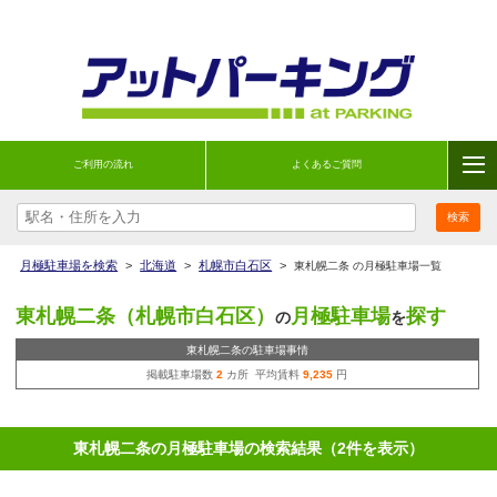
ご利用の流れ
よくあるご質問
月極駐車場を検索
>
北海道
>
札幌市白石区
>
東札幌二条 の月極駐車場一覧
東札幌二条（札幌市白石区）
月極駐車場
探す
の
を
東札幌二条の駐車場事情
掲載駐車場数
2
カ所 平均賃料
9,235
円
東札幌二条の月極駐車場の検索結果（2件を表示）