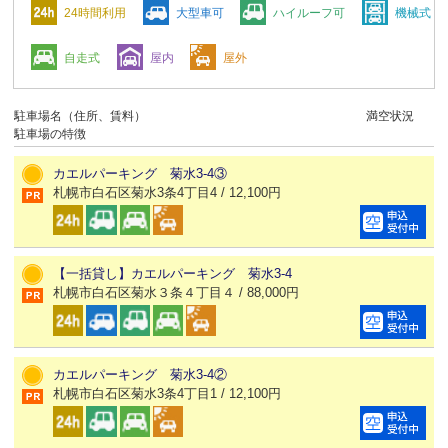
24時間利用
大型車可
ハイルーフ可
機械式
自走式
屋内
屋外
駐車場名（住所、賃料）
満空状況
駐車場の特徴
カエルパーキング 菊水3-4③
札幌市白石区菊水3条4丁目4 / 12,100円
【一括貸し】カエルパーキング 菊水3-4
札幌市白石区菊水３条４丁目４ / 88,000円
カエルパーキング 菊水3-4②
札幌市白石区菊水3条4丁目1 / 12,100円