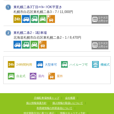
東札幌二条3丁目ﾊｲﾙｰﾌOK平置き
札幌市白石区東札幌二条3－7 / 11,000円
東札幌二条2－1駐車場
北海道札幌市白石区東札幌二条2－1 / 8,470円
24時間利用
大型車可
ハイルーフ可
機械式
自走式
屋内
屋外
月極駐車場検索トップ
|
会社概要
|
個人情報保護方針
|
個人情報の取扱いについて
|
利用者情報の外部送信について
|
特定商取引法に基づく表記
|
情報セキュリティ方針
|