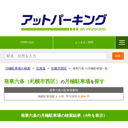
ご利用の流れ
よくあるご質問
月極駐車場を検索
>
北海道
>
札幌市西区
>
発寒六条 の月極駐車場一覧
発寒六条（札幌市西区）
月極駐車場
探す
の
を
発寒六条の駐車場事情
掲載駐車場数
4
カ所 平均賃料
9,350
円
発寒六条の月極駐車場の検索結果（4件を表示）