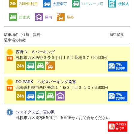
24時間利用
大型車可
ハイルーフ可
機械式
自走式
屋内
屋外
駐車場名（住所、賃料）
満空状況
駐車場の特徴
西野３－６パーキング
札幌市西区西野３条６丁目１５１番地３７ / 8,800円
DO PARK ベガスパーキング発寒
北海道札幌市西区発寒１４条３丁目３-１０ / 8,800円
シェイクスピア宮の沢
札幌市西区発寒6条10丁目5番16号 / お問合せください