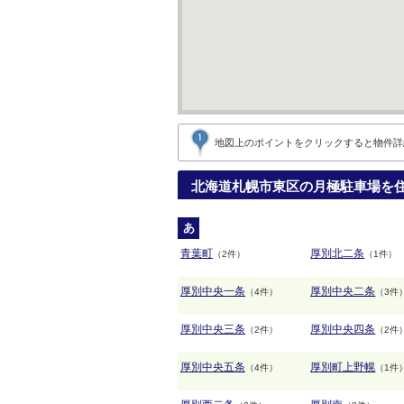
地図上のポイントをクリックすると
物件詳
北海道札幌市東区の月極駐車場を
あ
青葉町
厚別北二条
（2件）
（1件）
厚別中央一条
厚別中央二条
（4件）
（3件
厚別中央三条
厚別中央四条
（2件）
（2件
厚別中央五条
厚別町上野幌
（4件）
（1件