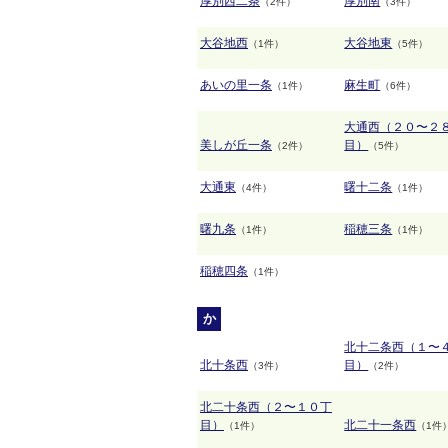
厚別西二条
厚別南
（2件）
（3件）
大谷地西
大谷地東
（1件）
（5件）
あいの里一条
麻生町
（1件）
（6件）
大通西（２０〜２
美しが丘一条
目）
（2件）
（5件）
大通東
曙十二条
（4件）
（1件）
曙九条
稲穂三条
（1件）
（1件）
稲穂四条
（1件）
か
北十二条西（１〜
北十条西
目）
（3件）
（2件）
北二十条西（２〜１０丁
目）
北二十一条西
（1件）
（1件