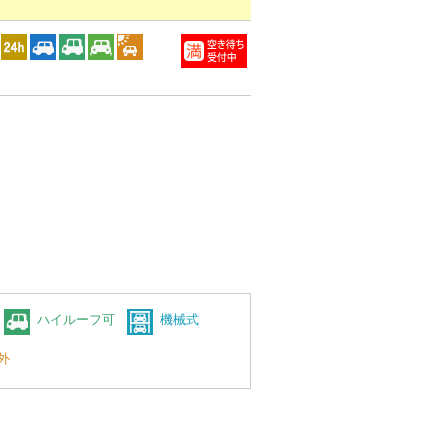
ハイルーフ可
機械式
外