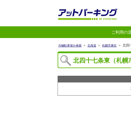
ご利用の
北四
月極駐車場を検索
>
北海道
>
札幌市東区
>
北四十七条東（札幌