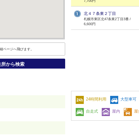
7,700円
北４７条東２丁目
札幌市東区北47条東2丁目3番 /
6,600円
細ページへ飛びます。
住所から検索
24時間利用
大型車可
）
自走式
屋内
屋
）
）