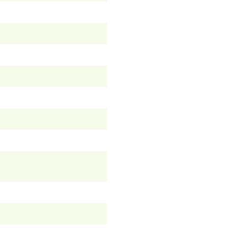
）
）
）
）
）
）