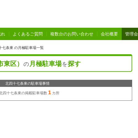
流れ
よくあるご質問
複数台のお問い合わせ
会社概要
管理会
十七条東 の月極駐車場一覧
市東区）
月極駐車場
探す
の
を
北四十七条東の駐車場事情
1
北四十七条東の
掲載駐車場数
カ所