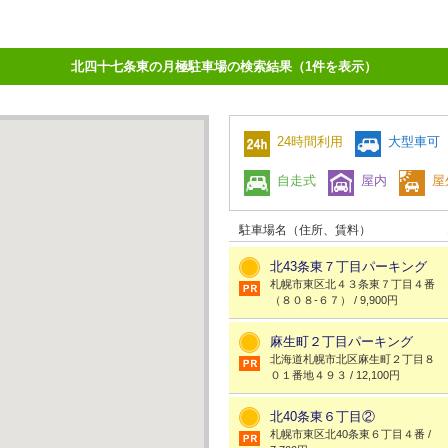
北四十七条東の月極駐車場の検索結果（1件を表示）
24時間利用
大型車可
自走式
屋内
屋
駐車場名（住所、賃料）
北43条東７丁目パーキング
札幌市東区北４３条東７丁目４番
（８０８-６７） / 9,900円
麻生町２丁目パーキング
北海道札幌市北区麻生町２丁目８
０１番地４９３ / 12,100円
北40条東６丁目②
札幌市東区北40条東６丁目４番 /