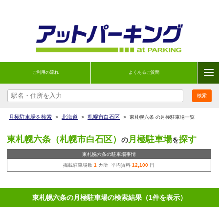
ご利用の流れ
よくあるご質問
月極駐車場を検索
>
北海道
>
札幌市白石区
>
東札幌六条 の月極駐車場一覧
東札幌六条（札幌市白石区）
月極駐車場
探す
の
を
東札幌六条の駐車場事情
掲載駐車場数
1
カ所 平均賃料
12,100
円
東札幌六条の月極駐車場の検索結果（1件を表示）