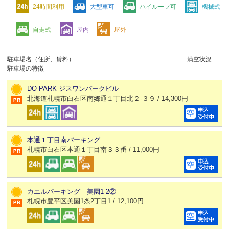
24時間利用
大型車可
ハイルーフ可
機械式
自走式
屋内
屋外
駐車場名（住所、賃料）
満空状況
駐車場の特徴
DO PARK ジスワンパークビル
北海道札幌市白石区南郷通１丁目北２-３９ / 14,300円
本通１丁目南パーキング
札幌市白石区本通１丁目南３３番 / 11,000円
カエルパーキング 美園1-2②
札幌市豊平区美園1条2丁目1 / 12,100円