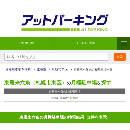
ご利用の流れ
よくあるご質問
月極駐車場を検索
>
北海道
>
札幌市東区
>
東雁来六条 の月極駐車場一覧
東雁来六条（札幌市東区）
月極駐車場
探す
の
を
東雁来六条の駐車場事情
掲載駐車場数
1
カ所
東雁来六条の月極駐車場の検索結果（1件を表示）