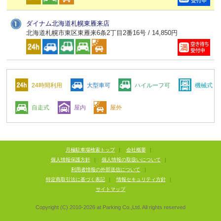
ダイナム北海道札幌東雁来店
北海道札幌市東区東雁来6条2丁目2番16号 / 14,850円
24時間利用
大型車可
ハイルーフ可
機械式
自走式
屋内
屋外
月極駐車場検索トップ
|
会社概要
|
個人情報保護方針
|
個人情報の取扱いについて
|
利用者情報の外部送信について
|
特定商取引法に基づく表記
|
情報セキュリティ方針
|
サイトマップ
Copyright (C) 2010-
2026
at Parking Co.,Ltd. All rights reserved