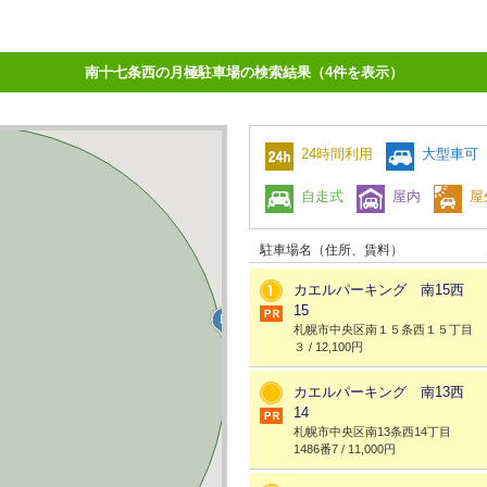
南十七条西の月極駐車場の検索結果（4件を表示）
24時間利用
大型車可
自走式
屋内
屋
駐車場名（住所、賃料）
カエルパーキング 南15西
15
札幌市中央区南１５条西１５丁目
３ / 12,100円
カエルパーキング 南13西
14
札幌市中央区南13条西14丁目
1486番7 / 11,000円