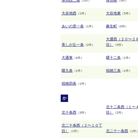
厚別西二条
厚別南
（2件）
（3件）
大谷地西
大谷地東
（1件）
（5件）
あいの里一条
麻生町
（1件）
（6件）
大通西（２０〜２
美しが丘一条
目）
（2件）
（5件）
大通東
曙十二条
（4件）
（1件）
曙九条
稲穂三条
（1件）
（1件）
稲穂四条
（1件）
か
北十二条西（１〜
北十条西
目）
（3件）
（2件）
北二十条西（２〜１０丁
目）
北二十一条西
（1件）
（1件