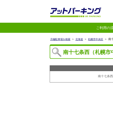
ご利用の
南
月極駐車場を検索
>
北海道
>
札幌市中央区
>
南十七条西（札幌市
南十七条西