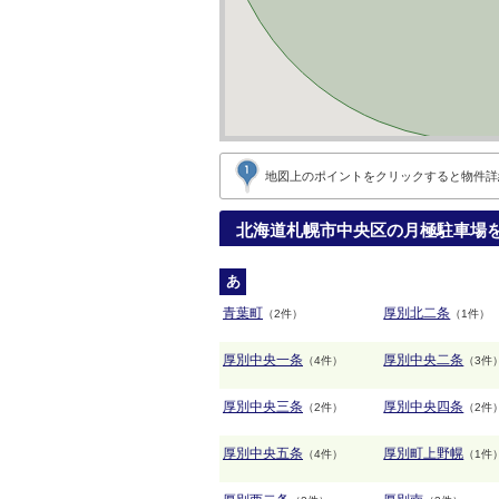
地図上のポイントをクリックすると
物件詳
北海道札幌市中央区の月極駐車場
あ
青葉町
厚別北二条
（2件）
（1件）
厚別中央一条
厚別中央二条
（4件）
（3件
厚別中央三条
厚別中央四条
（2件）
（2件
厚別中央五条
厚別町上野幌
（4件）
（1件