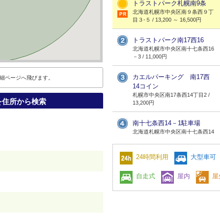
トラストパーク札幌南9条
北海道札幌市中央区南９条西９丁
目３-５ / 13,200 ～ 16,500円
トラストパーク南17西16
北海道札幌市中央区南十七条西16
－3 / 11,000円
カエルパーキング 南17西
細ページへ飛びます。
14コイン
札幌市中央区南17条西14丁目2 /
を住所から検索
13,200円
南十七条西14－1駐車場
北海道札幌市中央区南十七条西14
－1 / 9,350 ～ 11,000円
24時間利用
大型車可
）
南十七条西5－1駐車場
北海道札幌市中央区南十七条西5
自走式
屋内
屋
－1 / 9,900円
）
）