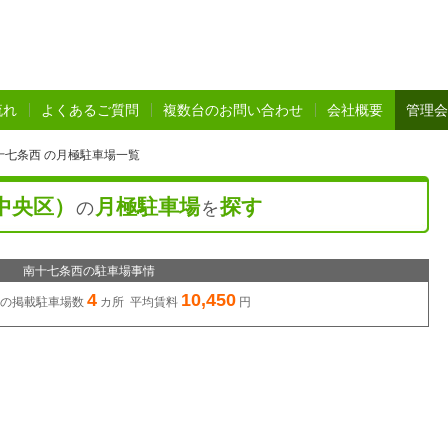
流れ
よくあるご質問
複数台のお問い合わせ
会社概要
管理会
十七条西 の月極駐車場一覧
中央区）
月極駐車場
探す
の
を
南十七条西の駐車場事情
4
10,450
の
掲載駐車場数
カ所 平均賃料
円