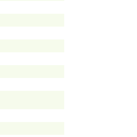
）
）
）
）
）
）