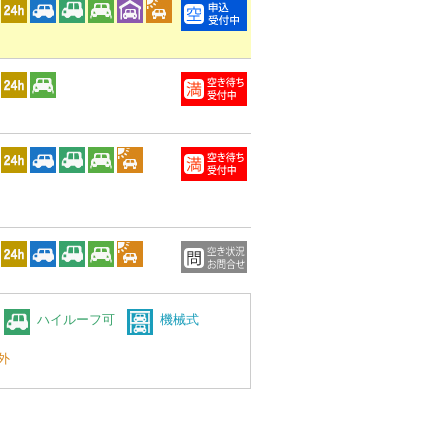
ハイルーフ可
機械式
外