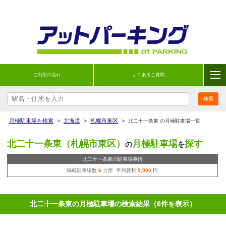
ご利用の流れ
よくあるご質問
月極駐車場を検索
>
北海道
>
札幌市東区
>
北二十一条東 の月極駐車場一覧
北二十一条東（札幌市東区）
月極駐車場
探す
の
を
北二十一条東の駐車場事情
掲載駐車場数
6
カ所 平均賃料
9,900
円
北二十一条東の月極駐車場の検索結果（6件を表示）