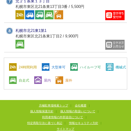
北２１条東１３丁目
札幌市東区北21条東13丁目3番 / 5,500円
札幌市北21東1第1
札幌市東区北21条東1丁目2 / 9,900円
24時間利用
大型車可
ハイルーフ可
機械式
自走式
屋内
屋外
月極駐車場検索トップ
|
会社概要
|
個人情報保護方針
|
個人情報の取扱いについて
|
利用者情報の外部送信について
|
特定商取引法に基づく表記
|
情報セキュリティ方針
|
サイトマップ