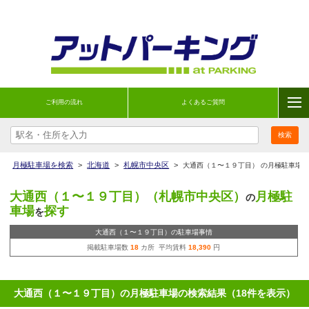
ご利用の流れ
よくあるご質問
月極駐車場を検索
>
北海道
>
札幌市中央区
>
大通西（１〜１９丁目） の月極駐車場
大通西（１〜１９丁目）（札幌市中央区）
月極駐
の
車場
探す
を
大通西（１〜１９丁目）の駐車場事情
掲載駐車場数
18
カ所 平均賃料
18,390
円
大通西（１〜１９丁目）の月極駐車場の検索結果（18件を表示）