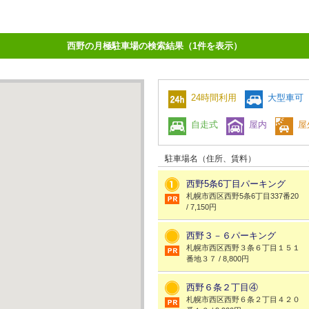
西野の月極駐車場の検索結果（1件を表示）
24時間利用
大型車可
自走式
屋内
屋
駐車場名（住所、賃料）
西野5条6丁目パーキング
札幌市西区西野5条6丁目337番20
/ 7,150円
西野３－６パーキング
札幌市西区西野３条６丁目１５１
番地３７ / 8,800円
西野６条２丁目④
札幌市西区西野６条２丁目４２０