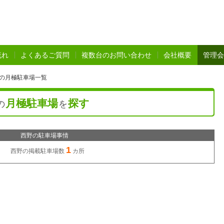
流れ
よくあるご質問
複数台のお問い合わせ
会社概要
管理会
 の月極駐車場一覧
月極駐車場
探す
の
を
西野の駐車場事情
1
西野の
掲載駐車場数
カ所