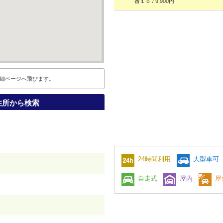
番１６ / 9,900円
細ページへ飛びます。
住所から検索
24時間利用
大型車可
）
自走式
屋内
屋
）
）