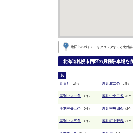
地図上のポイントをクリックすると
物件詳
北海道札幌市西区の月極駐車場を
あ
青葉町
厚別北二条
（2件）
（1件）
厚別中央一条
厚別中央二条
（4件）
（3件
厚別中央三条
厚別中央四条
（2件）
（2件
厚別中央五条
厚別町上野幌
（4件）
（1件