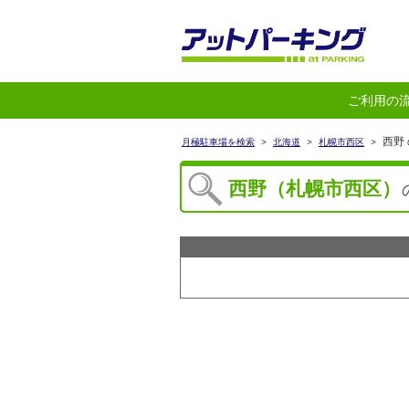
ご利用の
西野
月極駐車場を検索
>
北海道
>
札幌市西区
>
西野（札幌市西区）