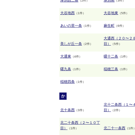
厚別西二条
厚別南
（2件）
（3件）
大谷地西
大谷地東
（1件）
（5件）
あいの里一条
麻生町
（1件）
（6件）
大通西（２０〜２
美しが丘一条
目）
（2件）
（5件）
大通東
曙十二条
（4件）
（1件）
曙九条
稲穂三条
（1件）
（1件）
稲穂四条
（1件）
か
北十二条西（１〜
北十条西
目）
（3件）
（2件）
北二十条西（２〜１０丁
目）
北二十一条西
（1件）
（1件