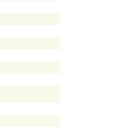
）
）
）
）
）
）