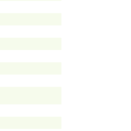
）
）
）
）
）
）