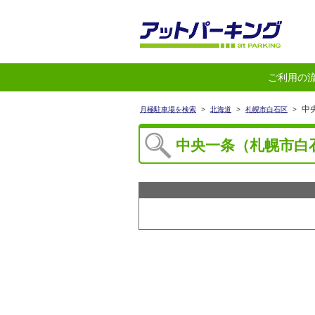
ご利用の
中
月極駐車場を検索
>
北海道
>
札幌市白石区
>
中央一条（札幌市白