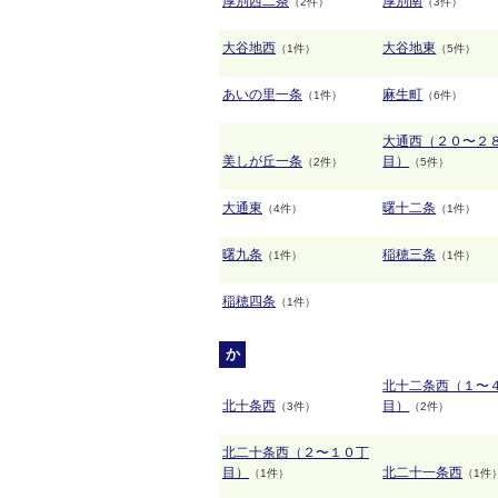
厚別西二条
厚別南
（2件）
（3件）
大谷地西
大谷地東
（1件）
（5件）
あいの里一条
麻生町
（1件）
（6件）
大通西（２０〜２
美しが丘一条
目）
（2件）
（5件）
大通東
曙十二条
（4件）
（1件）
曙九条
稲穂三条
（1件）
（1件）
稲穂四条
（1件）
か
北十二条西（１〜
北十条西
目）
（3件）
（2件）
北二十条西（２〜１０丁
目）
北二十一条西
（1件）
（1件