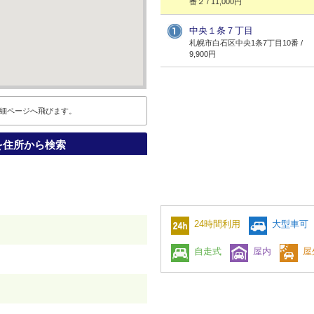
番２ / 11,000円
中央１条７丁目
札幌市白石区中央1条7丁目10番 /
9,900円
細ページへ飛びます。
を住所から検索
24時間利用
大型車可
）
自走式
屋内
屋
）
）