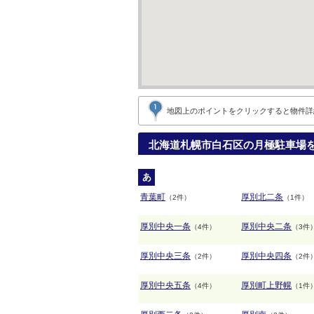
地図上のポイントをクリックすると
物件詳
北海道札幌市白石区の月極駐車場
あ
青葉町
厚別北二条
（2件）
（1件）
厚別中央一条
厚別中央二条
（4件）
（3件
厚別中央三条
厚別中央四条
（2件）
（2件
厚別中央五条
厚別町上野幌
（4件）
（1件