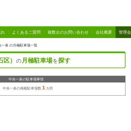
流れ
よくあるご質問
複数台のお問い合わせ
会社概要
管理会
央一条 の月極駐車場一覧
石区）
月極駐車場
探す
の
を
中央一条の駐車場事情
1
中央一条の
掲載駐車場数
カ所