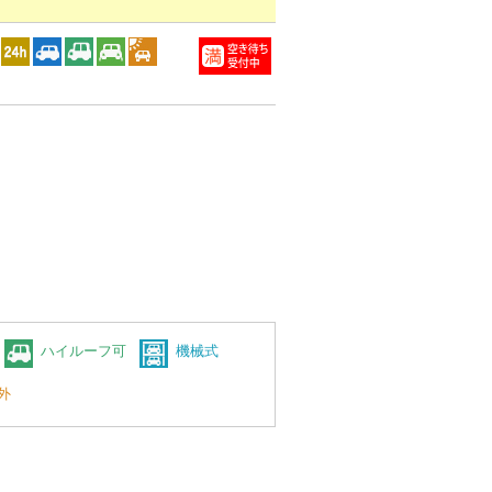
ハイルーフ可
機械式
外