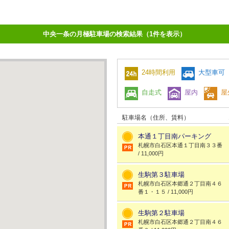
中央一条の月極駐車場の検索結果（1件を表示）
24時間利用
大型車可
自走式
屋内
屋
駐車場名（住所、賃料）
本通１丁目南パーキング
札幌市白石区本通１丁目南３３番
/ 11,000円
生駒第３駐車場
札幌市白石区本郷通２丁目南４６
番１・１５ / 11,000円
生駒第２駐車場
札幌市白石区本郷通２丁目南４６