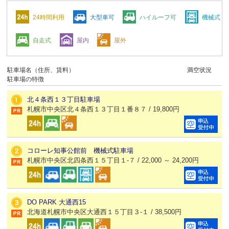
24時間利用
大型車可
ハイルーフ可
機械式
自走式
屋内
屋外
駐車場名（住所、賃料）
満空状況
駐車場の特徴
北４条西１３丁目駐車場
札幌市中央区北４条西１３丁目１番８７ / 19,800円
コローレ知事公館前 機械式駐車場
札幌市中央区北四条西１５丁目１-７ / 22,000 ～ 24,200円
DO PARK 大通西15
北海道札幌市中央区大通西１５丁目３-１ / 38,500円