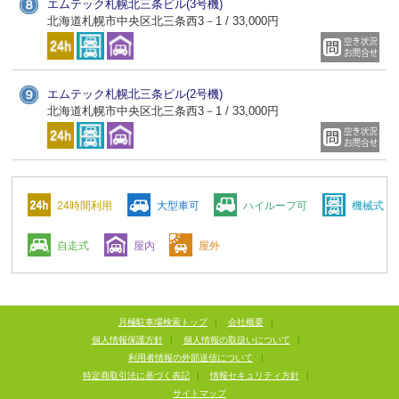
エムテック札幌北三条ビル(3号機)
北海道札幌市中央区北三条西3－1 / 33,000円
エムテック札幌北三条ビル(2号機)
北海道札幌市中央区北三条西3－1 / 33,000円
24時間利用
大型車可
ハイルーフ可
機械式
自走式
屋内
屋外
月極駐車場検索トップ
|
会社概要
|
個人情報保護方針
|
個人情報の取扱いについて
|
利用者情報の外部送信について
|
特定商取引法に基づく表記
|
情報セキュリティ方針
|
サイトマップ