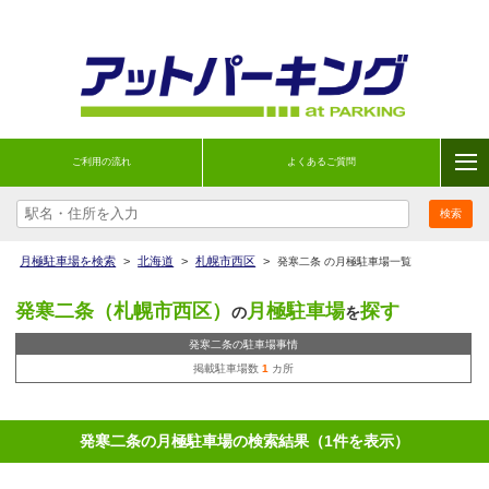
ご利用の流れ
よくあるご質問
月極駐車場を検索
>
北海道
>
札幌市西区
>
発寒二条 の月極駐車場一覧
発寒二条（札幌市西区）
月極駐車場
探す
の
を
発寒二条の駐車場事情
掲載駐車場数
1
カ所
発寒二条の月極駐車場の検索結果（1件を表示）