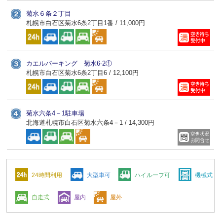
菊水６条２丁目
札幌市白石区菊水6条2丁目1番 / 11,000円
カエルパーキング 菊水6-2①
札幌市白石区菊水6条2丁目6 / 12,100円
菊水六条4－1駐車場
北海道札幌市白石区菊水六条4－1 / 14,300円
24時間利用
大型車可
ハイルーフ可
機械式
自走式
屋内
屋外