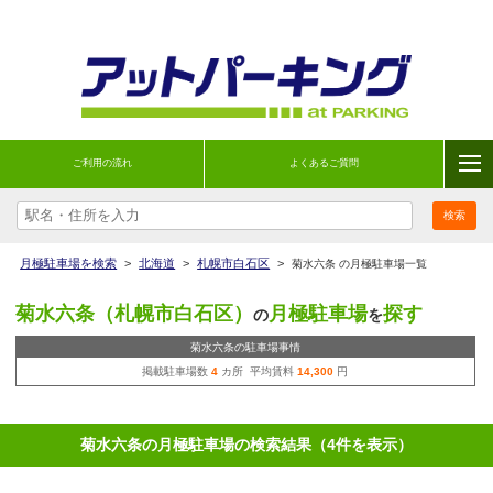
ご利用の流れ
よくあるご質問
月極駐車場を検索
>
北海道
>
札幌市白石区
>
菊水六条 の月極駐車場一覧
菊水六条（札幌市白石区）
月極駐車場
探す
の
を
菊水六条の駐車場事情
掲載駐車場数
4
カ所 平均賃料
14,300
円
菊水六条の月極駐車場の検索結果（4件を表示）