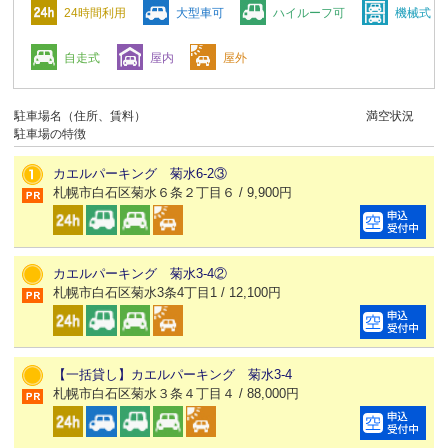
24時間利用
大型車可
ハイルーフ可
機械式
自走式
屋内
屋外
駐車場名（住所、賃料）
満空状況
駐車場の特徴
カエルパーキング 菊水6-2③
札幌市白石区菊水６条２丁目６ / 9,900円
カエルパーキング 菊水3-4②
札幌市白石区菊水3条4丁目1 / 12,100円
【一括貸し】カエルパーキング 菊水3-4
札幌市白石区菊水３条４丁目４ / 88,000円