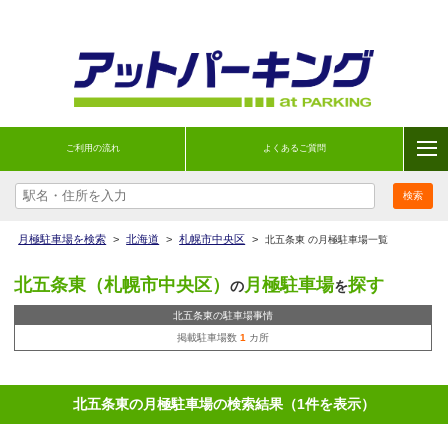
ご利用の流れ
よくあるご質問
月極駐車場を検索
>
北海道
>
札幌市中央区
>
北五条東 の月極駐車場一覧
北五条東（札幌市中央区）
月極駐車場
探す
の
を
北五条東の駐車場事情
掲載駐車場数
1
カ所
北五条東の月極駐車場の検索結果（1件を表示）