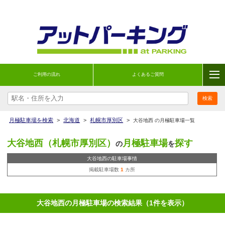
ご利用の流れ
よくあるご質問
月極駐車場を検索
>
北海道
>
札幌市厚別区
>
大谷地西 の月極駐車場一覧
大谷地西（札幌市厚別区）
月極駐車場
探す
の
を
大谷地西の駐車場事情
掲載駐車場数
1
カ所
大谷地西の月極駐車場の検索結果（1件を表示）