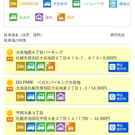
24時間利用
大型車可
ハイルーフ可
機械式
自走式
屋内
屋外
駐車場名（住所、賃料）
満空状況
駐車場の特徴
大谷地西６丁目パーキング
札幌市厚別区大谷地西６丁目８７９-７、８７９ / 8,800円
DO PARK ベガスパーキング大谷地
北海道札幌市厚別区大谷地東２丁目１-３ / 14,300円
平岡９条３丁目
札幌市清田区平岡９条３丁目１４ / 7,700 ～ 14,300円