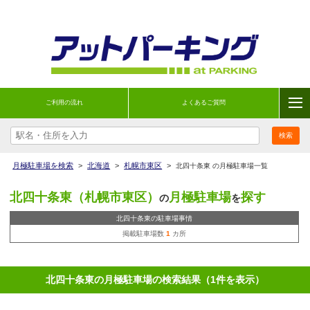
ご利用の流れ
よくあるご質問
月極駐車場を検索
>
北海道
>
札幌市東区
>
北四十条東 の月極駐車場一覧
北四十条東（札幌市東区）
月極駐車場
探す
の
を
北四十条東の駐車場事情
掲載駐車場数
1
カ所
北四十条東の月極駐車場の検索結果（1件を表示）