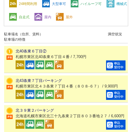
24時間利用
大型車可
ハイルーフ可
機械式
自走式
屋内
屋外
駐車場名（住所、賃料）
満空状況
駐車場の特徴
北40条東６丁目②
札幌市東区北40条東６丁目４番 / 7,700円
北43条東７丁目パーキング
札幌市東区北４３条東７丁目４番（８０８-６７） / 9,900円
北３９東２パーキング
北海道札幌市東区北三十九条東２丁目８０３番地２７ / 6,600円