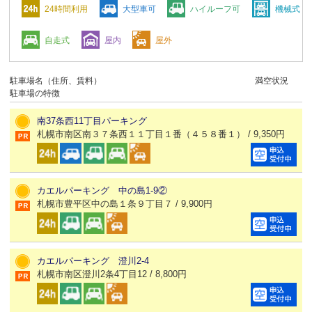
24時間利用
大型車可
ハイルーフ可
機械式
自走式
屋内
屋外
駐車場名（住所、賃料）
満空状況
駐車場の特徴
南37条西11丁目パーキング
札幌市南区南３７条西１１丁目１番（４５８番１） / 9,350円
カエルパーキング 中の島1-9②
札幌市豊平区中の島１条９丁目７ / 9,900円
カエルパーキング 澄川2-4
札幌市南区澄川2条4丁目12 / 8,800円