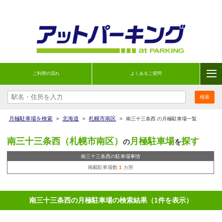
ご利用の流れ
よくあるご質問
月極駐車場を検索
>
北海道
>
札幌市南区
>
南三十三条西 の月極駐車場一覧
南三十三条西（札幌市南区）
月極駐車場
探す
の
を
南三十三条西の駐車場事情
掲載駐車場数
1
カ所
南三十三条西の月極駐車場の検索結果（1件を表示）