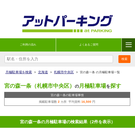
ご利用の流れ
よくあるご質問
月極駐車場を検索
>
北海道
>
札幌市中央区
>
宮の森一条 の月極駐車場一覧
宮の森一条（札幌市中央区）
月極駐車場
探す
の
を
宮の森一条の駐車場事情
掲載駐車場数
2
カ所 平均賃料
16,500
円
宮の森一条の月極駐車場の検索結果（2件を表示）