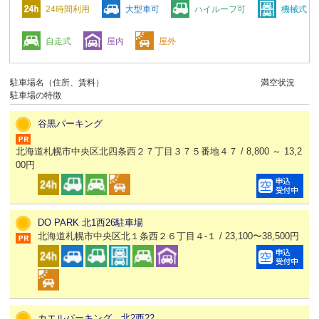
24時間利用
大型車可
ハイルーフ可
機械式
自走式
屋内
屋外
駐車場名（住所、賃料）
満空状況
駐車場の特徴
谷黒パーキング
北海道札幌市中央区北四条西２７丁目３７５番地４７ / 8,800 ～ 13,2
00円
DO PARK 北1西26駐車場
北海道札幌市中央区北１条西２６丁目４-１ / 23,100〜38,500円
カエルパーキング 北2西22