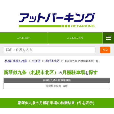
ご利用の流れ
よくあるご質問
月極駐車場を検索
>
北海道
>
札幌市北区
>
新琴似九条 の月極駐車場一覧
新琴似九条（札幌市北区）
月極駐車場
探す
の
を
新琴似九条の駐車場事情
掲載駐車場数
カ所
新琴似九条の月極駐車場の検索結果（件を表示）