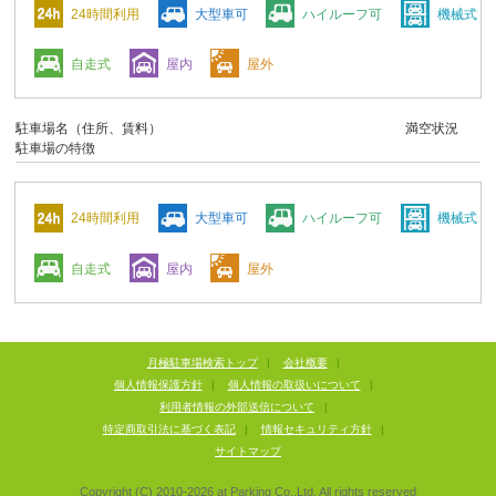
24時間利用
大型車可
ハイルーフ可
機械式
自走式
屋内
屋外
駐車場名（住所、賃料）
満空状況
駐車場の特徴
24時間利用
大型車可
ハイルーフ可
機械式
自走式
屋内
屋外
月極駐車場検索トップ
|
会社概要
|
個人情報保護方針
|
個人情報の取扱いについて
|
利用者情報の外部送信について
|
特定商取引法に基づく表記
|
情報セキュリティ方針
|
サイトマップ
Copyright (C) 2010-
2026
at Parking Co.,Ltd. All rights reserved