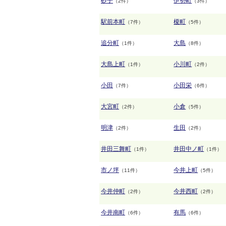
砂子
伊勢町
（2件）
（3件）
駅前本町
榎町
（7件）
（5件）
追分町
大島
（1件）
（8件）
大島上町
小川町
（1件）
（2件）
小田
小田栄
（7件）
（6件）
大宮町
小倉
（2件）
（5件）
明津
生田
（2件）
（2件）
井田三舞町
井田中ノ町
（1件）
（1件）
市ノ坪
今井上町
（11件）
（5件）
今井仲町
今井西町
（2件）
（2件）
今井南町
有馬
（6件）
（6件）