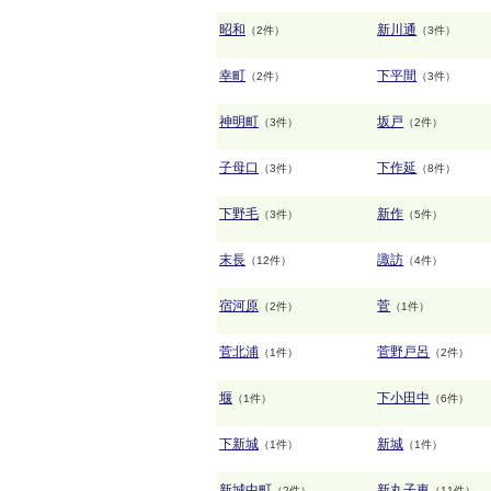
昭和
新川通
（2件）
（3件）
幸町
下平間
（2件）
（3件）
神明町
坂戸
（3件）
（2件）
子母口
下作延
（3件）
（8件）
下野毛
新作
（3件）
（5件）
末長
諏訪
（12件）
（4件）
宿河原
菅
（2件）
（1件）
菅北浦
菅野戸呂
（1件）
（2件）
堰
下小田中
（1件）
（6件）
下新城
新城
（1件）
（1件）
新城中町
新丸子東
（2件）
（11件）