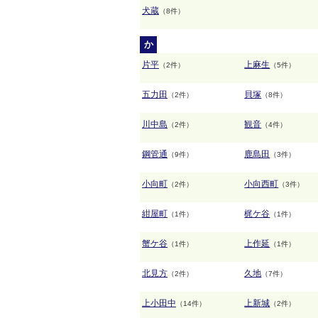
犬蔵
（8件）
か
片平
上麻生
（2件）
（5件）
五力田
貝塚
（2件）
（8件）
川中島
観音
（2件）
（4件）
鋼管通
鹿島田
（9件）
（3件）
小向町
小向西町
（2件）
（3件）
紺屋町
梶ケ谷
（1件）
（1件）
蟹ケ谷
上作延
（1件）
（1件）
北見方
久地
（2件）
（7件）
上小田中
上新城
（14件）
（2件）