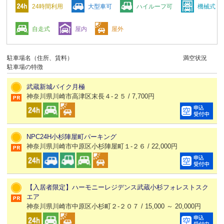
24時間利用
大型車可
ハイルーフ可
機械式
自走式
屋内
屋外
駐車場名（住所、賃料）
満空状況
駐車場の特徴
武蔵新城バイク月極
神奈川県川崎市高津区末長４-２５ / 7,700円
NPC24H小杉陣屋町パーキング
神奈川県川崎市中原区小杉陣屋町１-２６ / 22,000円
【入居者限定】ハーモニーレジデンス武蔵小杉フォレストスク
エア
神奈川県川崎市中原区小杉町２-２０７ / 15,000 ～ 20,000円