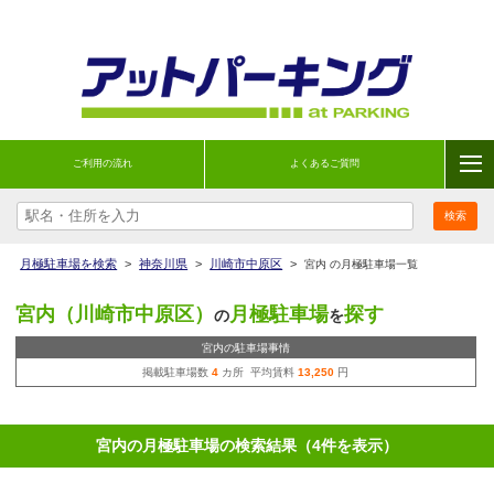
ご利用の流れ
よくあるご質問
月極駐車場を検索
>
神奈川県
>
川崎市中原区
>
宮内 の月極駐車場一覧
宮内（川崎市中原区）
月極駐車場
探す
の
を
宮内の駐車場事情
掲載駐車場数
4
カ所 平均賃料
13,250
円
宮内の月極駐車場の検索結果（4件を表示）