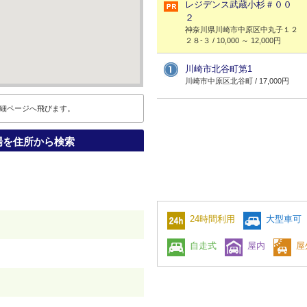
レジデンス武蔵小杉＃００
２
神奈川県川崎市中原区中丸子１２
２８-３ / 10,000 ～ 12,000円
川崎市北谷町第1
川崎市中原区北谷町 / 17,000円
細ページへ飛びます。
場を住所から検索
24時間利用
大型車可
自走式
屋内
屋