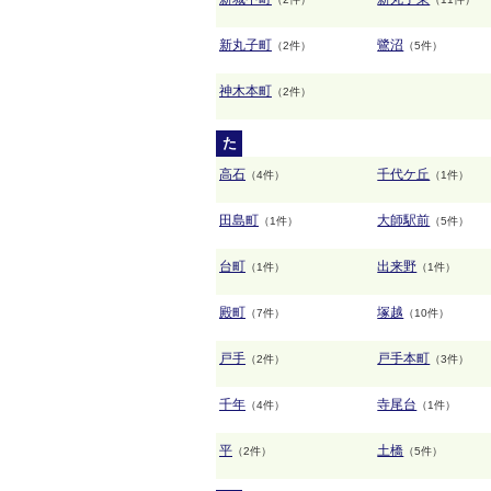
新丸子町
鷺沼
（2件）
（5件）
神木本町
（2件）
た
高石
千代ケ丘
（4件）
（1件）
田島町
大師駅前
（1件）
（5件）
台町
出来野
（1件）
（1件）
殿町
塚越
（7件）
（10件）
戸手
戸手本町
（2件）
（3件）
千年
寺尾台
（4件）
（1件）
平
土橋
（2件）
（5件）