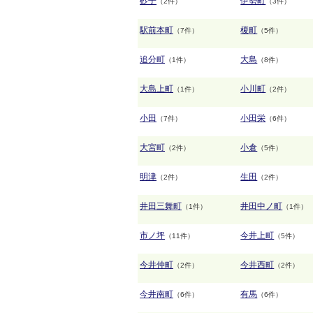
砂子
伊勢町
（2件）
（3件）
駅前本町
榎町
（7件）
（5件）
追分町
大島
（1件）
（8件）
大島上町
小川町
（1件）
（2件）
小田
小田栄
（7件）
（6件）
大宮町
小倉
（2件）
（5件）
明津
生田
（2件）
（2件）
井田三舞町
井田中ノ町
（1件）
（1件）
市ノ坪
今井上町
（11件）
（5件）
今井仲町
今井西町
（2件）
（2件）
今井南町
有馬
（6件）
（6件）