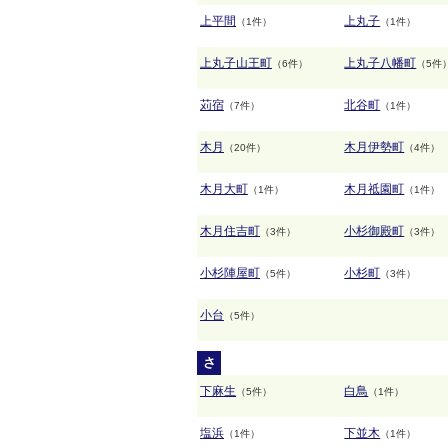
上平間
上丸子
（1件）
（1件）
上丸子山王町
上丸子八幡町
（6件）
（5件
苅宿
北谷町
（7件）
（1件）
木月
木月伊勢町
（20件）
（4件）
木月大町
木月祗園町
（1件）
（1件）
木月住吉町
小杉御殿町
（3件）
（3件）
小杉陣屋町
小杉町
（5件）
（3件）
小台
（5件）
さ
下麻生
白鳥
（5件）
（1件）
塩浜
下並木
（1件）
（1件）