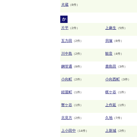
犬蔵
（8件）
か
片平
上麻生
（2件）
（5件）
五力田
貝塚
（2件）
（8件）
川中島
観音
（2件）
（4件）
鋼管通
鹿島田
（9件）
（3件）
小向町
小向西町
（2件）
（3件）
紺屋町
梶ケ谷
（1件）
（1件）
蟹ケ谷
上作延
（1件）
（1件）
北見方
久地
（2件）
（7件）
上小田中
上新城
（14件）
（2件）