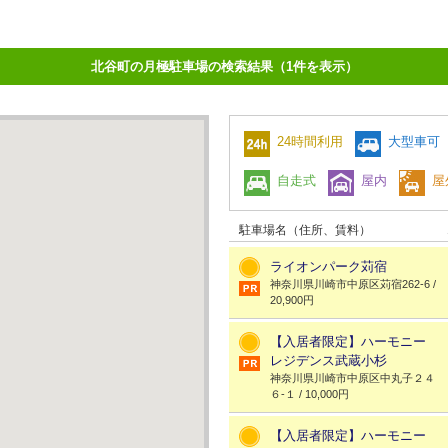
北谷町の月極駐車場の検索結果（1件を表示）
24時間利用
大型車可
自走式
屋内
屋
駐車場名（住所、賃料）
ライオンパーク苅宿
神奈川県川崎市中原区苅宿262-6 /
20,900円
【入居者限定】ハーモニー
レジデンス武蔵小杉
神奈川県川崎市中原区中丸子２４
６-１ / 10,000円
【入居者限定】ハーモニー