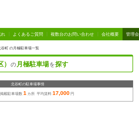
流れ
よくあるご質問
複数台のお問い合わせ
会社概要
管理会
谷町 の月極駐車場一覧
区）
月極駐車場
探す
の
を
北谷町の駐車場事情
1
17,000
掲載駐車場数
カ所 平均賃料
円