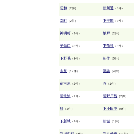
昭和
新川通
（2件）
（3件）
幸町
下平間
（2件）
（3件）
神明町
坂戸
（3件）
（2件）
子母口
下作延
（3件）
（8件）
下野毛
新作
（3件）
（5件）
末長
諏訪
（12件）
（4件）
宿河原
菅
（2件）
（1件）
菅北浦
菅野戸呂
（1件）
（2件）
堰
下小田中
（1件）
（6件）
下新城
新城
（1件）
（1件）
新城中町
新丸子東
（2件）
（11件）