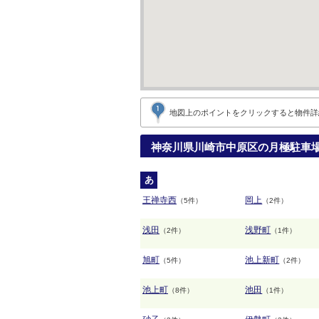
地図上のポイントをクリックすると
物件詳
神奈川県川崎市中原区の月極駐車
あ
王禅寺西
岡上
（5件）
（2件）
浅田
浅野町
（2件）
（1件）
旭町
池上新町
（5件）
（2件）
池上町
池田
（8件）
（1件）