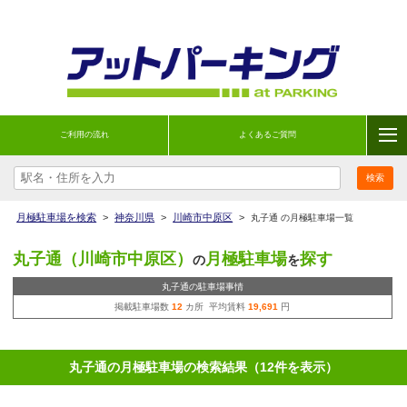
ご利用の流れ
よくあるご質問
月極駐車場を検索
>
神奈川県
>
川崎市中原区
>
丸子通 の月極駐車場一覧
丸子通（川崎市中原区）
月極駐車場
探す
の
を
丸子通の駐車場事情
掲載駐車場数
12
カ所 平均賃料
19,691
円
丸子通の月極駐車場の検索結果（12件を表示）