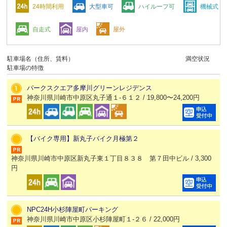
24時間利用
大型車可
ハイルーフ可
機械式
自走式
屋内
屋外
駐車場名（住所、賃料）
満空状況
駐車場の特徴
パークスクエア多摩川グリーンレジデンス
神奈川県川崎市中原区丸子通１-６１２ / 19,800〜24,200円
【バイク専用】新丸子バイク月極第２
神奈川県川崎市中原区新丸子東１丁目８３８ 第７田中ビル / 3,300
円
NPC24H小杉陣屋町パーキング
神奈川県川崎市中原区小杉陣屋町１-２６ / 22,000円