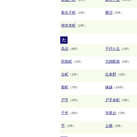
新丸子町
鷺沼
（2件）
（5件）
神木本町
（2件）
た
高石
千代ケ丘
（4件）
（1件）
田島町
大師駅前
（1件）
（5件）
台町
出来野
（1件）
（1件）
殿町
塚越
（7件）
（10件）
戸手
戸手本町
（2件）
（3件）
千年
寺尾台
（4件）
（1件）
平
土橋
（2件）
（5件）