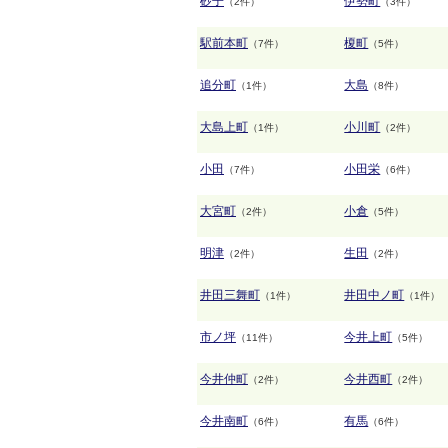
砂子
伊勢町
（2件）
（3件）
駅前本町
榎町
（7件）
（5件）
追分町
大島
（1件）
（8件）
大島上町
小川町
（1件）
（2件）
小田
小田栄
（7件）
（6件）
大宮町
小倉
（2件）
（5件）
明津
生田
（2件）
（2件）
井田三舞町
井田中ノ町
（1件）
（1件）
市ノ坪
今井上町
（11件）
（5件）
今井仲町
今井西町
（2件）
（2件）
今井南町
有馬
（6件）
（6件）