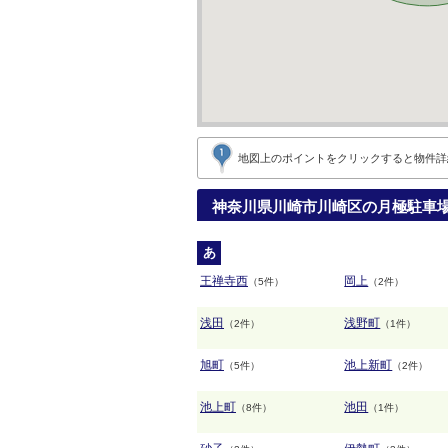
地図上のポイントをクリックすると
物件詳
神奈川県川崎市川崎区の月極駐車
あ
王禅寺西
岡上
（5件）
（2件）
浅田
浅野町
（2件）
（1件）
旭町
池上新町
（5件）
（2件）
池上町
池田
（8件）
（1件）