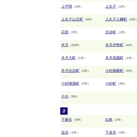
上平間
上丸子
（1件）
（1件）
上丸子山王町
上丸子八幡町
（6件）
（5件
苅宿
北谷町
（7件）
（1件）
木月
木月伊勢町
（20件）
（4件）
木月大町
木月祗園町
（1件）
（1件）
木月住吉町
小杉御殿町
（3件）
（3件）
小杉陣屋町
小杉町
（5件）
（3件）
小台
（5件）
さ
下麻生
白鳥
（5件）
（1件）
塩浜
下並木
（1件）
（1件）