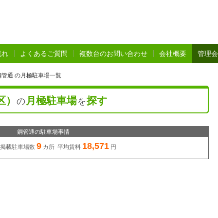
流れ
よくあるご質問
複数台のお問い合わせ
会社概要
管理会
管通 の月極駐車場一覧
区）
月極駐車場
探す
の
を
鋼管通の駐車場事情
9
18,571
掲載駐車場数
カ所 平均賃料
円