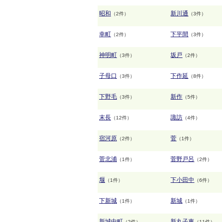
昭和
新川通
（2件）
（3件）
幸町
下平間
（2件）
（3件）
神明町
坂戸
（3件）
（2件）
子母口
下作延
（3件）
（8件）
下野毛
新作
（3件）
（5件）
末長
諏訪
（12件）
（4件）
宿河原
菅
（2件）
（1件）
菅北浦
菅野戸呂
（1件）
（2件）
堰
下小田中
（1件）
（6件）
下新城
新城
（1件）
（1件）
新城中町
新丸子東
（2件）
（11件）