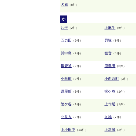
犬蔵
（8件）
か
片平
上麻生
（2件）
（5件）
五力田
貝塚
（2件）
（8件）
川中島
観音
（2件）
（4件）
鋼管通
鹿島田
（9件）
（3件）
小向町
小向西町
（2件）
（3件）
紺屋町
梶ケ谷
（1件）
（1件）
蟹ケ谷
上作延
（1件）
（1件）
北見方
久地
（2件）
（7件）
上小田中
上新城
（14件）
（2件）