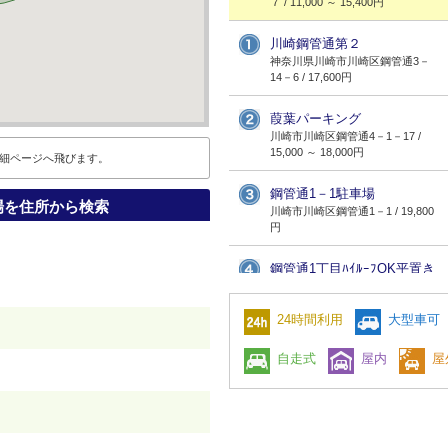
７ / 11,000 ～ 15,400円
川崎鋼管通第２
神奈川県川崎市川崎区鋼管通3－
14－6 / 17,600円
葭葉パーキング
川崎市川崎区鋼管通4－1－17 /
15,000 ～ 18,000円
細ページへ飛びます。
鋼管通1－1駐車場
場を住所から検索
川崎市川崎区鋼管通1－1 / 19,800
円
鋼管通1丁目ﾊｲﾙｰﾌOK平置き
川崎市川崎区鋼管通1－13 /
19,800円
24時間利用
大型車可
鋼管通1丁目ﾊｲﾙｰﾌOK平置き
自走式
屋内
屋
川崎市川崎区鋼管通1－15 /
18,000 ～ 20,000円
鋼管通2－13駐車場
神奈川県川崎市川崎区鋼管通2－