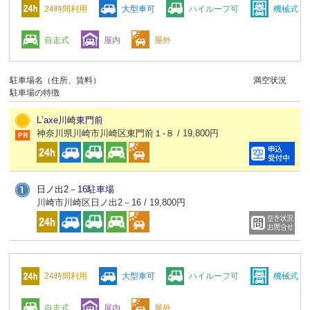
24時間利用
大型車可
ハイルーフ可
機械式
自走式
屋内
屋外
駐車場名（住所、賃料）
満空状況
駐車場の特徴
Lʼaxe川崎東門前
神奈川県川崎市川崎区東門前１-８ / 19,800円
日ノ出2－16駐車場
川崎市川崎区日ノ出2－16 / 19,800円
24時間利用
大型車可
ハイルーフ可
機械式
自走式
屋内
屋外