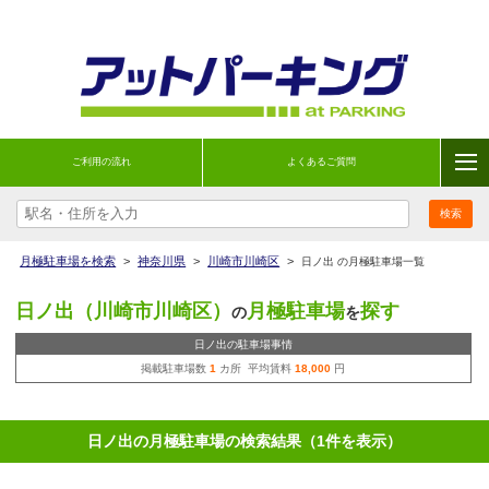
ご利用の流れ
よくあるご質問
月極駐車場を検索
>
神奈川県
>
川崎市川崎区
>
日ノ出 の月極駐車場一覧
日ノ出（川崎市川崎区）
月極駐車場
探す
の
を
日ノ出の駐車場事情
掲載駐車場数
1
カ所 平均賃料
18,000
円
日ノ出の月極駐車場の検索結果（1件を表示）