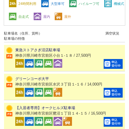
24時間利用
大型車可
ハイルーフ可
機械式
自走式
屋内
屋外
駐車場名（住所、賃料）
満空状況
駐車場の特徴
東急ストアさぎ沼店駐車場
神奈川県川崎市宮前区小台１-１８ / 27,500円
グリーンコーポ大平
神奈川県川崎市宮前区水沢３丁目１-１６ / 14,000円
【入居者専用】オークヒルズ駐車場
神奈川県川崎市宮前区鷺沼１丁目１４-１５ / 16,500円