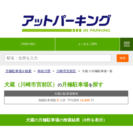
ご利用の流れ
よくあるご質問
月極駐車場を検索
>
神奈川県
>
川崎市宮前区
>
犬蔵 の月極駐車場一覧
犬蔵（川崎市宮前区）
月極駐車場
探す
の
を
犬蔵の駐車場事情
掲載駐車場数
8
カ所 平均賃料
11,600
円
犬蔵の月極駐車場の検索結果（8件を表示）