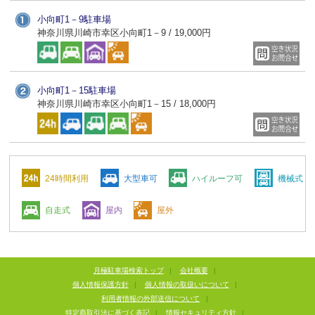
小向町1－9駐車場
神奈川県川崎市幸区小向町1－9 / 19,000円
小向町1－15駐車場
神奈川県川崎市幸区小向町1－15 / 18,000円
24時間利用
大型車可
ハイルーフ可
機械式
自走式
屋内
屋外
月極駐車場検索トップ
|
会社概要
|
個人情報保護方針
|
個人情報の取扱いについて
|
利用者情報の外部送信について
|
特定商取引法に基づく表記
|
情報セキュリティ方針
|