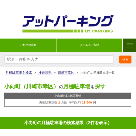
ご利用の流れ
よくあるご質問
月極駐車場を検索
>
神奈川県
>
川崎市幸区
>
小向町 の月極駐車場一覧
小向町（川崎市幸区）
月極駐車場
探す
の
を
小向町の駐車場事情
掲載駐車場数
2
カ所 平均賃料
18,500
円
小向町の月極駐車場の検索結果（2件を表示）