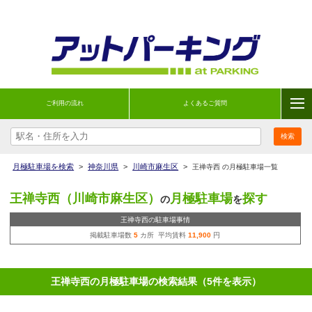
ご利用の流れ
よくあるご質問
月極駐車場を検索
>
神奈川県
>
川崎市麻生区
>
王禅寺西 の月極駐車場一覧
王禅寺西（川崎市麻生区）
月極駐車場
探す
の
を
王禅寺西の駐車場事情
掲載駐車場数
5
カ所 平均賃料
11,900
円
王禅寺西の月極駐車場の検索結果（5件を表示）