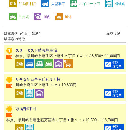
24時間利用
大型車可
ハイルーフ可
機械式
自走式
屋内
屋外
駐車場名（住所、賃料）
満空状況
駐車場の特徴
スターダスト晴貞駐車場
神奈川県川崎市麻生区上麻生５丁目１４-１ / 8,800〜11,000円
りそな新百合ヶ丘ビル月極
川崎市麻生区上麻生１-５ / 19,800円
万福寺3丁目
神奈川県川崎市麻生区万福寺３丁目１番１７ / 16,500 ～ 18,700円