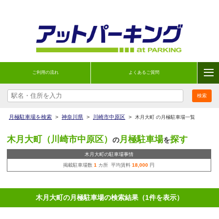
ご利用の流れ
よくあるご質問
月極駐車場を検索
>
神奈川県
>
川崎市中原区
>
木月大町 の月極駐車場一覧
木月大町（川崎市中原区）
月極駐車場
探す
の
を
木月大町の駐車場事情
掲載駐車場数
1
カ所 平均賃料
18,000
円
木月大町の月極駐車場の検索結果（1件を表示）