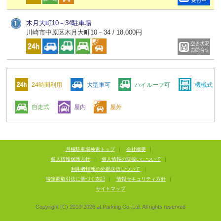
木月大町10－34駐車場
川崎市中原区木月大町10－34 / 18,000円
24時間利用
大型車可
ハイルーフ可
機械式
自走式
屋内
屋外
月極駐車場検索トップ
|
会社概要
|
個人情報保護方針
|
個人情報の取扱いについて
|
利用者情報の外部送信について
|
特定商取引法に基づく表記
|
情報セキュリティ方針
|
サイトマップ
Copyright (C) 2010-
2026
at Parking Co.,Ltd. All rights reserved