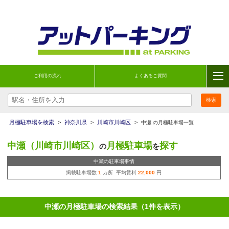
ご利用の流れ
よくあるご質問
月極駐車場を検索
>
神奈川県
>
川崎市川崎区
>
中瀬 の月極駐車場一覧
中瀬（川崎市川崎区）
月極駐車場
探す
の
を
中瀬の駐車場事情
掲載駐車場数
1
カ所 平均賃料
22,000
円
中瀬の月極駐車場の検索結果（1件を表示）