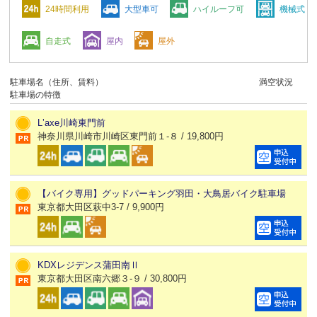
24時間利用
大型車可
ハイルーフ可
機械式
自走式
屋内
屋外
駐車場名（住所、賃料）
満空状況
駐車場の特徴
Lʼaxe川崎東門前
神奈川県川崎市川崎区東門前１-８ / 19,800円
【バイク専用】グッドパーキング羽田・大鳥居バイク駐車場
東京都大田区萩中3-7 / 9,900円
KDXレジデンス蒲田南Ⅱ
東京都大田区南六郷３-９ / 30,800円