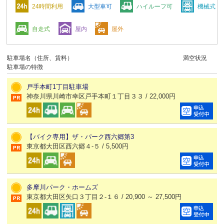
24時間利用
大型車可
ハイルーフ可
機械式
自走式
屋内
屋外
駐車場名（住所、賃料）
満空状況
駐車場の特徴
戸手本町1丁目駐車場
神奈川県川崎市幸区戸手本町１丁目３３ / 22,000円
【バイク専用】ザ・パーク西六郷第3
東京都大田区西六郷４-５ / 5,500円
多摩川パーク・ホームズ
東京都大田区矢口３丁目２-１６ / 20,900 ～ 27,500円