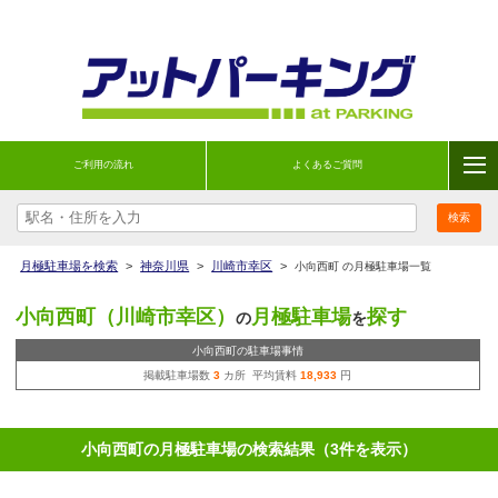
ご利用の流れ
よくあるご質問
月極駐車場を検索
>
神奈川県
>
川崎市幸区
>
小向西町 の月極駐車場一覧
小向西町（川崎市幸区）
月極駐車場
探す
の
を
小向西町の駐車場事情
掲載駐車場数
3
カ所 平均賃料
18,933
円
小向西町の月極駐車場の検索結果（3件を表示）