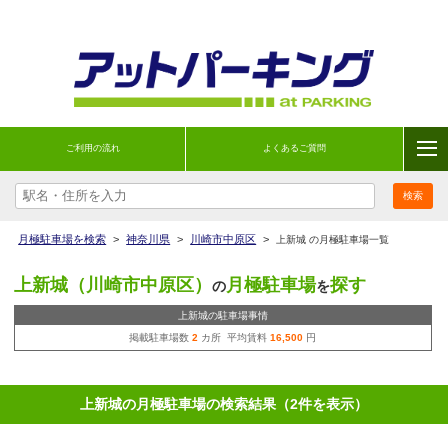
ご利用の流れ
よくあるご質問
月極駐車場を検索
>
神奈川県
>
川崎市中原区
>
上新城 の月極駐車場一覧
上新城（川崎市中原区）
月極駐車場
探す
の
を
上新城の駐車場事情
掲載駐車場数
2
カ所 平均賃料
16,500
円
上新城の月極駐車場の検索結果（2件を表示）