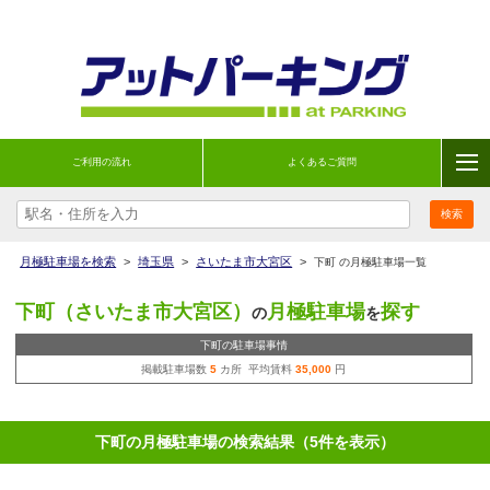
ご利用の流れ
よくあるご質問
月極駐車場を検索
>
埼玉県
>
さいたま市大宮区
>
下町 の月極駐車場一覧
下町（さいたま市大宮区）
月極駐車場
探す
の
を
下町の駐車場事情
掲載駐車場数
5
カ所 平均賃料
35,000
円
下町の月極駐車場の検索結果（5件を表示）