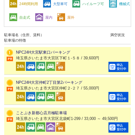
24時間利用
大型車可
ハイルーフ可
機械式
自走式
屋内
屋外
駐車場名（住所、賃料）
満空状況
駐車場の特徴
NPC24H大宮駅東口パーキング
埼玉県さいたま市大宮区下町１-５８ / 39,600円
NPC24H大宮仲町2丁目第2パーキング
埼玉県さいたま市大宮区仲町２-２７ / 55,000円
ことぶき新都心店月極駐車場
埼玉県さいたま市大宮区北袋町1-299 / 33,000 ～ 49,500円