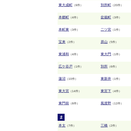
東大成町
別所町
（9件）
（20件）
本郷町
盆栽町
（4件）
（3件）
本町東
二ツ宮
（3件）
（1件）
宝来
原山
（2件）
（5件）
東浦和
東大門
（4件）
（1件）
広ケ谷戸
別所
（1件）
（6件）
蓮沼
東新井
（10件）
（1件）
東大宮
東宮下
（14件）
（4件）
東門前
風渡野
（8件）
（12件）
ま
本太
三橋
（7件）
（2件）