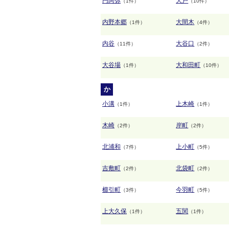
円阿弥
大戸
（1件）
（10件）
内野本郷
大間木
（1件）
（4件）
内谷
大谷口
（11件）
（2件）
大谷場
大和田町
（1件）
（10件）
か
小溝
上木崎
（1件）
（1件）
木崎
岸町
（2件）
（2件）
北浦和
上小町
（7件）
（5件）
吉敷町
北袋町
（2件）
（2件）
櫛引町
今羽町
（3件）
（5件）
上大久保
五関
（1件）
（1件）