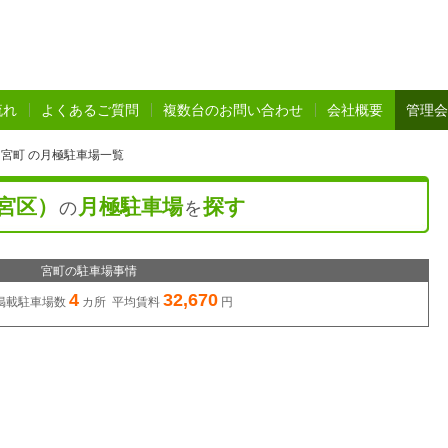
流れ
よくあるご質問
複数台のお問い合わせ
会社概要
管理会
宮町 の月極駐車場一覧
宮区）
月極駐車場
探す
の
を
宮町の駐車場事情
4
32,670
掲載駐車場数
カ所 平均賃料
円