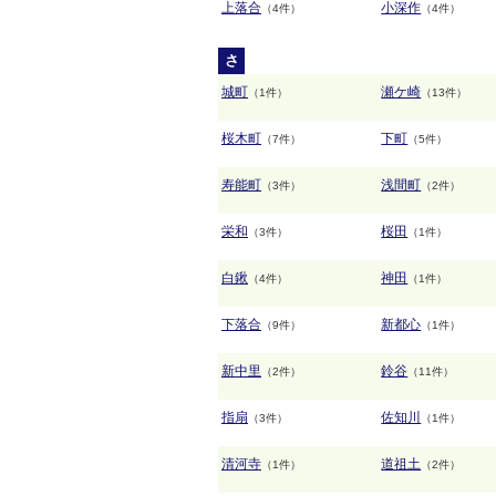
上落合
小深作
（4件）
（4件）
さ
城町
瀬ケ崎
（1件）
（13件）
桜木町
下町
（7件）
（5件）
寿能町
浅間町
（3件）
（2件）
栄和
桜田
（3件）
（1件）
白鍬
神田
（4件）
（1件）
下落合
新都心
（9件）
（1件）
新中里
鈴谷
（2件）
（11件）
指扇
佐知川
（3件）
（1件）
清河寺
道祖土
（1件）
（2件）