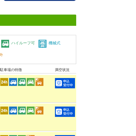
ハイルーフ可
機械式
外
駐車場の特徴
満空状況