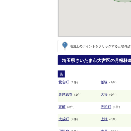
地図上のポイントをクリックすると
物件詳
埼玉県さいたま市大宮区の月極駐
あ
愛宕町
飯塚
（1件）
（1件）
裏慈恩寺
大谷
（1件）
（6件）
東町
天沼町
（3件）
（1件）
大成町
上峰
（4件）
（6件）