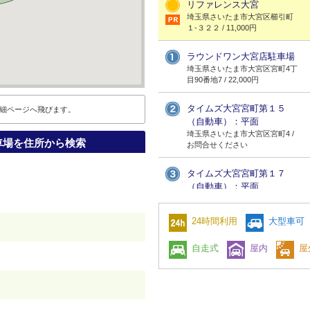
リファレンス大宮
埼玉県さいたま市大宮区櫛引町
１-３２２ / 11,000円
ラウンドワン大宮店駐車場
埼玉県さいたま市大宮区宮町4丁
目90番地7 / 22,000円
タイムズ大宮宮町第１５
細ページへ飛びます。
（自動車）：平面
埼玉県さいたま市大宮区宮町4 /
車場を住所から検索
お問合せください
タイムズ大宮宮町第１７
（自動車）：平面
埼玉県さいたま市大宮区宮町5 /
お問合せください
24時間利用
大型車可
宮町2－96駐車場
自走式
屋内
屋
埼玉県さいたま市大宮区宮町2－
96 / 32,670円