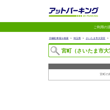
ご利用の
月極駐車場を検索
>
埼玉県
>
さいたま市大宮区
>
宮町（さいたま市大
宮町の