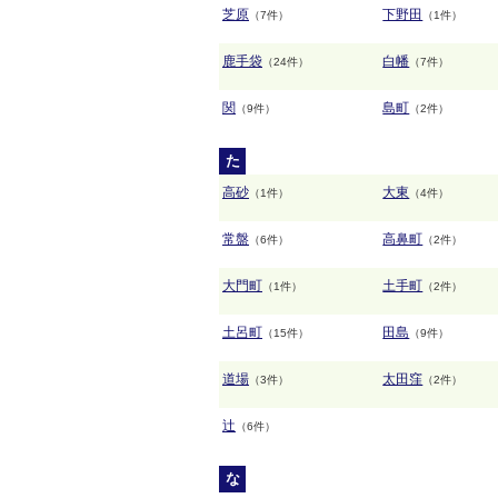
芝原
下野田
（7件）
（1件）
鹿手袋
白幡
（24件）
（7件）
関
島町
（9件）
（2件）
た
高砂
大東
（1件）
（4件）
常盤
高鼻町
（6件）
（2件）
大門町
土手町
（1件）
（2件）
土呂町
田島
（15件）
（9件）
道場
太田窪
（3件）
（2件）
辻
（6件）
な