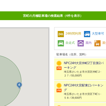
宮町の月極駐車場の検索結果（4件を表示）
24時間利用
大型車可
自走式
屋内
屋
駐車場名（住所、賃料）
NPC24H大宮仲町2丁目第2パ
ーキング
埼玉県さいたま市大宮区仲町２-
２７ / 55,000円
NPC24H大宮駅東口パーキン
グ
埼玉県さいたま市大宮区下町１-
５８ / 39,600円