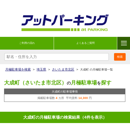
ご利用の流れ
よくあるご質問
月極駐車場を検索
>
埼玉県
>
さいたま市北区
>
大成町 の月極駐車場一覧
大成町（さいたま市北区）
月極駐車場
探す
の
を
大成町の駐車場事情
掲載駐車場数
4
カ所 平均賃料
14,300
円
大成町の月極駐車場の検索結果（4件を表示）