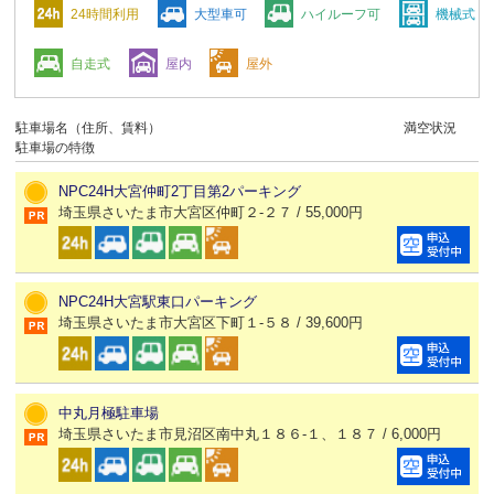
24時間利用
大型車可
ハイルーフ可
機械式
自走式
屋内
屋外
駐車場名（住所、賃料）
満空状況
駐車場の特徴
NPC24H大宮仲町2丁目第2パーキング
埼玉県さいたま市大宮区仲町２-２７ / 55,000円
NPC24H大宮駅東口パーキング
埼玉県さいたま市大宮区下町１-５８ / 39,600円
中丸月極駐車場
埼玉県さいたま市見沼区南中丸１８６-１、１８７ / 6,000円