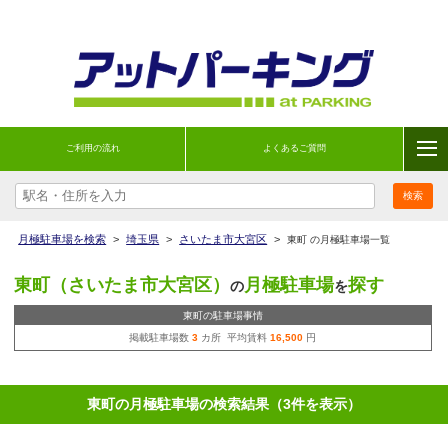
ご利用の流れ
よくあるご質問
月極駐車場を検索
>
埼玉県
>
さいたま市大宮区
>
東町 の月極駐車場一覧
東町（さいたま市大宮区）
月極駐車場
探す
の
を
東町の駐車場事情
掲載駐車場数
3
カ所 平均賃料
16,500
円
東町の月極駐車場の検索結果（3件を表示）