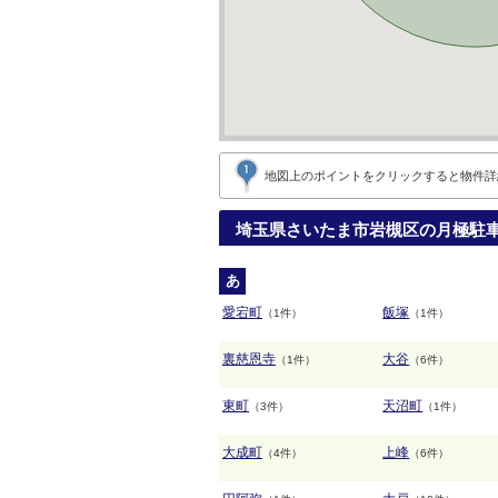
地図上のポイントをクリックすると
物件詳
埼玉県さいたま市岩槻区の月極駐
あ
愛宕町
飯塚
（1件）
（1件）
裏慈恩寺
大谷
（1件）
（6件）
東町
天沼町
（3件）
（1件）
大成町
上峰
（4件）
（6件）