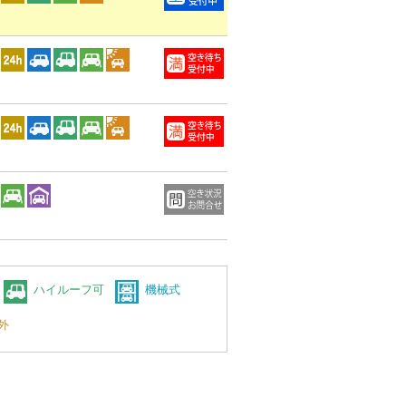
ハイルーフ可
機械式
外