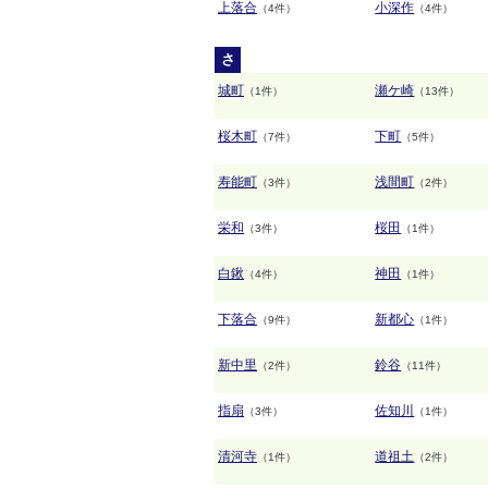
上落合
小深作
（4件）
（4件）
さ
城町
瀬ケ崎
（1件）
（13件）
桜木町
下町
（7件）
（5件）
寿能町
浅間町
（3件）
（2件）
栄和
桜田
（3件）
（1件）
白鍬
神田
（4件）
（1件）
下落合
新都心
（9件）
（1件）
新中里
鈴谷
（2件）
（11件）
指扇
佐知川
（3件）
（1件）
清河寺
道祖土
（1件）
（2件）