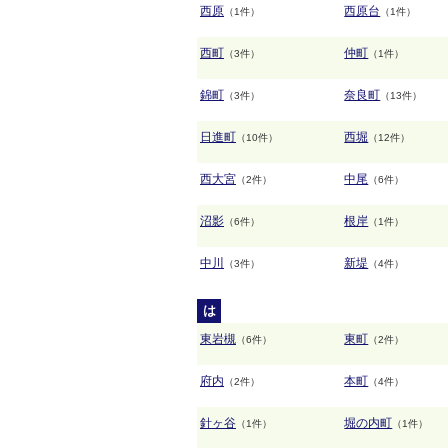
西原
西原台
（1件）
（1件）
西町
仲町
（3件）
（1件）
錦町
奈良町
（3件）
（13件）
日進町
西堀
（10件）
（12件）
西大宮
中尾
（2件）
（6件）
沼影
根岸
（6件）
（1件）
中川
新堤
（3件）
（4件）
は
東岩槻
東町
（6件）
（2件）
府内
本町
（2件）
（4件）
針ヶ谷
堀の内町
（1件）
（1件）