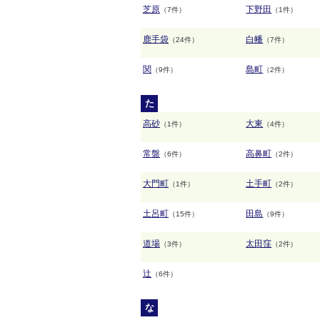
芝原
下野田
（7件）
（1件）
鹿手袋
白幡
（24件）
（7件）
関
島町
（9件）
（2件）
た
高砂
大東
（1件）
（4件）
常盤
高鼻町
（6件）
（2件）
大門町
土手町
（1件）
（2件）
土呂町
田島
（15件）
（9件）
道場
太田窪
（3件）
（2件）
辻
（6件）
な