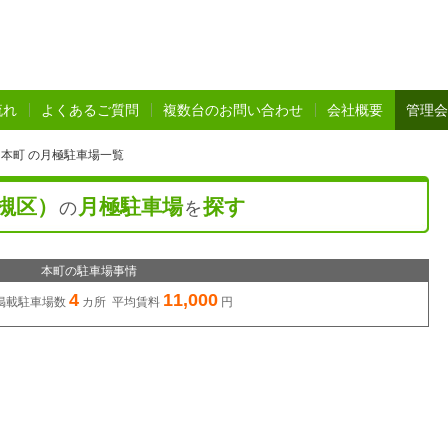
流れ
よくあるご質問
複数台のお問い合わせ
会社概要
管理会
本町 の月極駐車場一覧
槻区）
月極駐車場
探す
の
を
本町の駐車場事情
4
11,000
掲載駐車場数
カ所 平均賃料
円