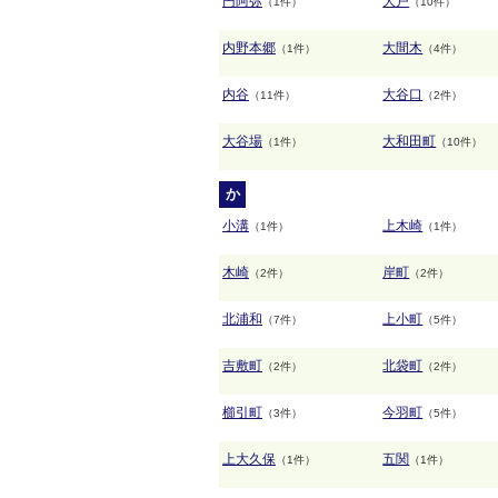
円阿弥
大戸
（1件）
（10件）
内野本郷
大間木
（1件）
（4件）
内谷
大谷口
（11件）
（2件）
大谷場
大和田町
（1件）
（10件）
か
小溝
上木崎
（1件）
（1件）
木崎
岸町
（2件）
（2件）
北浦和
上小町
（7件）
（5件）
吉敷町
北袋町
（2件）
（2件）
櫛引町
今羽町
（3件）
（5件）
上大久保
五関
（1件）
（1件）