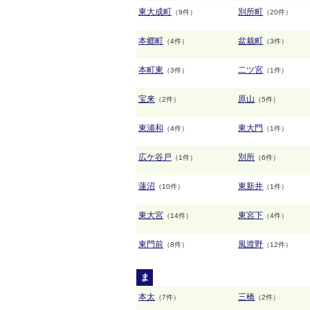
東大成町
別所町
（9件）
（20件）
本郷町
盆栽町
（4件）
（3件）
本町東
二ツ宮
（3件）
（1件）
宝来
原山
（2件）
（5件）
東浦和
東大門
（4件）
（1件）
広ケ谷戸
別所
（1件）
（6件）
蓮沼
東新井
（10件）
（1件）
東大宮
東宮下
（14件）
（4件）
東門前
風渡野
（8件）
（12件）
ま
本太
三橋
（7件）
（2件）