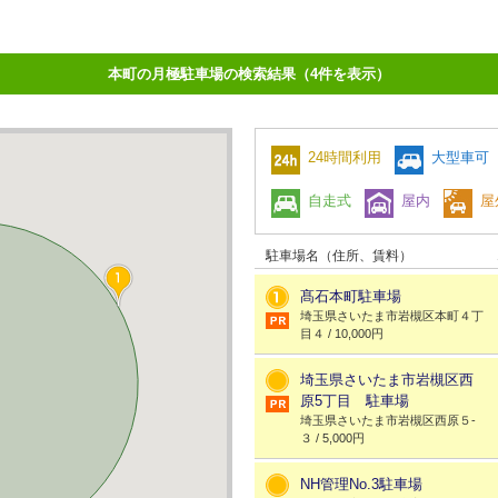
本町の月極駐車場の検索結果（4件を表示）
24時間利用
大型車可
自走式
屋内
屋
駐車場名（住所、賃料）
髙石本町駐車場
埼玉県さいたま市岩槻区本町４丁
目４ / 10,000円
埼玉県さいたま市岩槻区西
原5丁目 駐車場
埼玉県さいたま市岩槻区西原５-
３ / 5,000円
NH管理No.3駐車場