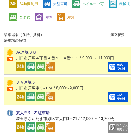
24時間利用
大型車可
ハイルーフ可
機械式
自走式
屋内
屋外
駐車場名（住所、賃料）
満空状況
駐車場の特徴
JA戸塚３８
川口市戸塚４丁目４番１、４番１１ / 9,900 ～ 11,000円
ＪＡ戸塚５
川口市戸塚東３-１９ / 8,000〜9,000円
東大門3－21駐車場
埼玉県さいたま市緑区東大門3－21 / 12,000 ～ 13,200円