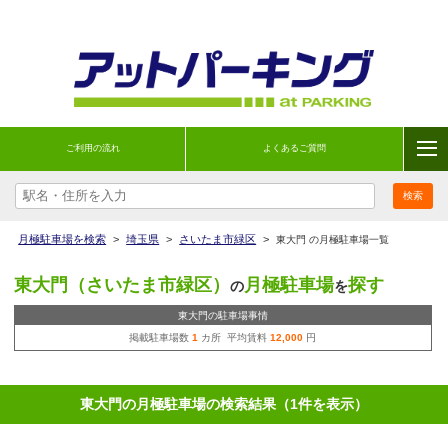
ご利用の流れ
よくあるご質問
月極駐車場を検索
>
埼玉県
>
さいたま市緑区
>
東大門 の月極駐車場一覧
東大門（さいたま市緑区）
月極駐車場
探す
の
を
東大門の駐車場事情
掲載駐車場数
1
カ所 平均賃料
12,000
円
東大門の月極駐車場の検索結果（1件を表示）