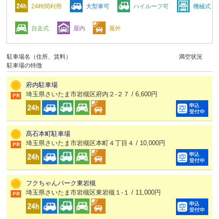
24時間利用
大型車可
ハイルーフ可
機械式
自走式
屋内
屋外
駐車場名（住所、賃料）
満空状況
駐車場の特徴
府内駐車場
埼玉県さいたま市岩槻区府内２-２７ / 6,600円
髙石本町駐車場
埼玉県さいたま市岩槻区本町４丁目４ / 10,000円
フクちゃんパーク東岩槻
埼玉県さいたま市岩槻区東岩槻１-１ / 11,000円