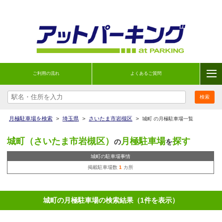
ご利用の流れ
よくあるご質問
月極駐車場を検索
>
埼玉県
>
さいたま市岩槻区
>
城町 の月極駐車場一覧
城町（さいたま市岩槻区）
月極駐車場
探す
の
を
城町の駐車場事情
掲載駐車場数
1
カ所
城町の月極駐車場の検索結果（1件を表示）