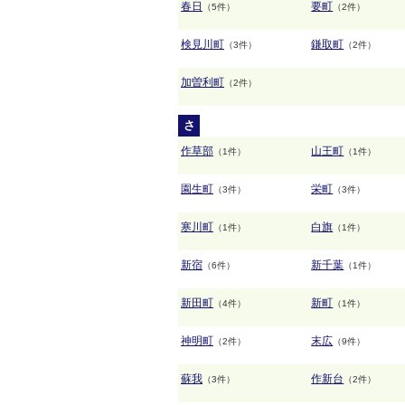
春日
要町
（5件）
（2件）
検見川町
鎌取町
（3件）
（2件）
加曽利町
（2件）
さ
作草部
山王町
（1件）
（1件）
園生町
栄町
（3件）
（3件）
寒川町
白旗
（1件）
（1件）
新宿
新千葉
（6件）
（1件）
新田町
新町
（4件）
（1件）
神明町
末広
（2件）
（9件）
蘇我
作新台
（3件）
（2件）