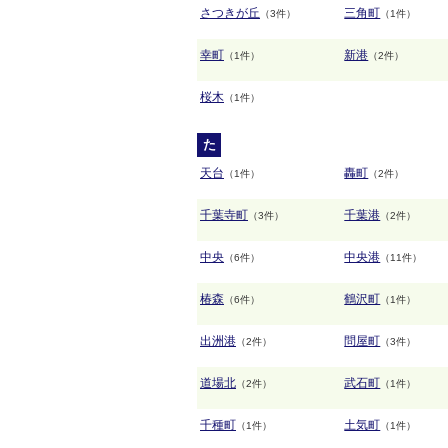
さつきが丘
三角町
（3件）
（1件）
幸町
新港
（1件）
（2件）
桜木
（1件）
た
天台
轟町
（1件）
（2件）
千葉寺町
千葉港
（3件）
（2件）
中央
中央港
（6件）
（11件）
椿森
鶴沢町
（6件）
（1件）
出洲港
問屋町
（2件）
（3件）
道場北
武石町
（2件）
（1件）
千種町
土気町
（1件）
（1件）