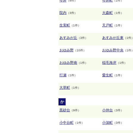
今井
今井町
（4件）
（1件）
院内
大森町
（3件）
（1件）
生実町
天戸町
（1件）
（1件）
あすみが丘
あすみが丘東
（3件）
（1件
おゆみ野
おゆみ野中央
（10件）
（1件
おゆみ野南
稲毛海岸
（1件）
（1件）
打瀬
愛生町
（1件）
（1件）
大草町
（1件）
か
黒砂台
小仲台
（9件）
（3件）
小中台町
小深町
（1件）
（3件）