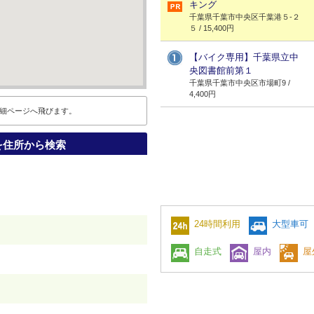
キング
千葉県千葉市中央区千葉港５-２
５ / 15,400円
【バイク専用】千葉県立中
央図書館前第１
千葉県千葉市中央区市場町9 /
4,400円
細ページへ飛びます。
を住所から検索
24時間利用
大型車可
自走式
屋内
屋