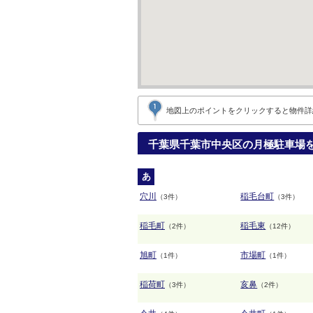
地図上のポイントをクリックすると
物件詳
千葉県千葉市中央区の月極駐車場
あ
穴川
稲毛台町
（3件）
（3件）
稲毛町
稲毛東
（2件）
（12件）
旭町
市場町
（1件）
（1件）
稲荷町
亥鼻
（3件）
（2件）