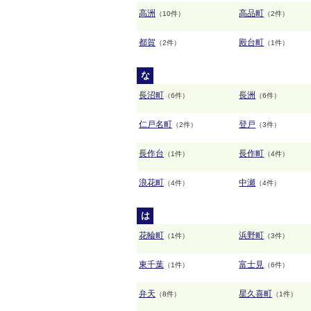
高洲
高品町
（10件）
（2件）
都賀
殿台町
（2件）
（1件）
な
長沼町
長洲
（6件）
（6件）
仁戸名町
登戸
（2件）
（3件）
長作台
長作町
（1件）
（4件）
浪花町
中瀬
（4件）
（4件）
は
花輪町
浜野町
（1件）
（3件）
東千葉
富士見
（1件）
（6件）
弁天
星久喜町
（8件）
（1件）