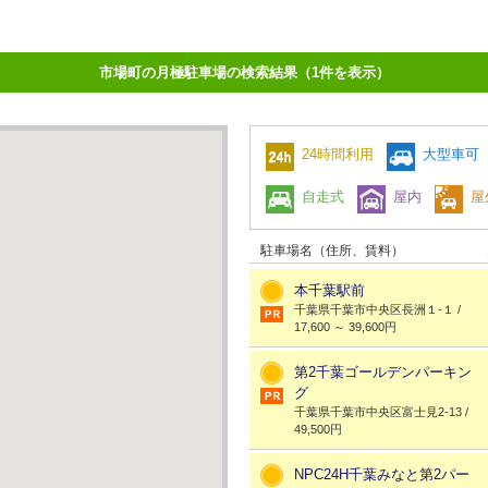
市場町の月極駐車場の検索結果（1件を表示）
24時間利用
大型車可
自走式
屋内
屋
駐車場名（住所、賃料）
本千葉駅前
千葉県千葉市中央区長洲１-１ /
17,600 ～ 39,600円
第2千葉ゴールデンパーキン
グ
千葉県千葉市中央区富士見2-13 /
49,500円
NPC24H千葉みなと第2パー