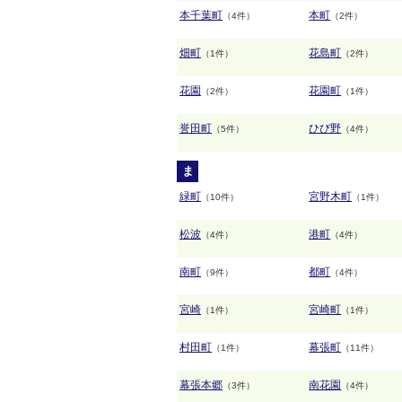
本千葉町
本町
（4件）
（2件）
畑町
花島町
（1件）
（2件）
花園
花園町
（2件）
（1件）
誉田町
ひび野
（5件）
（4件）
ま
緑町
宮野木町
（10件）
（1件）
松波
港町
（4件）
（4件）
南町
都町
（9件）
（4件）
宮崎
宮崎町
（1件）
（1件）
村田町
幕張町
（1件）
（11件）
幕張本郷
南花園
（3件）
（4件）