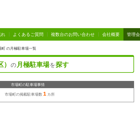
流れ
よくあるご質問
複数台のお問い合わせ
会社概要
管理会
場町 の月極駐車場一覧
区）
月極駐車場
探す
の
を
市場町の駐車場事情
1
市場町の
掲載駐車場数
カ所