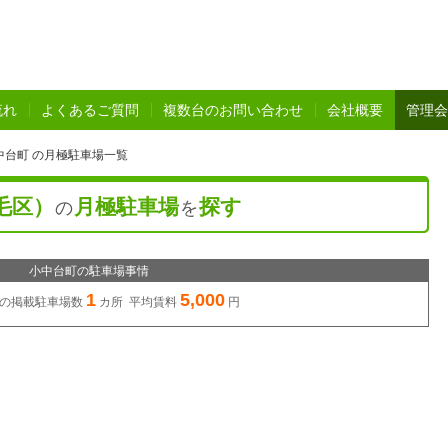
流れ
よくあるご質問
複数台のお問い合わせ
会社概要
管理会
中台町 の月極駐車場一覧
毛区）
月極駐車場
探す
の
を
小中台町の駐車場事情
1
5,000
の
掲載駐車場数
カ所 平均賃料
円