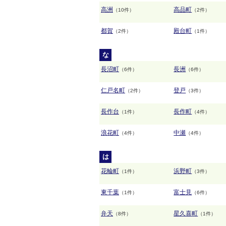
高洲
高品町
（10件）
（2件）
都賀
殿台町
（2件）
（1件）
な
長沼町
長洲
（6件）
（6件）
仁戸名町
登戸
（2件）
（3件）
長作台
長作町
（1件）
（4件）
浪花町
中瀬
（4件）
（4件）
は
花輪町
浜野町
（1件）
（3件）
東千葉
富士見
（1件）
（6件）
弁天
星久喜町
（8件）
（1件）