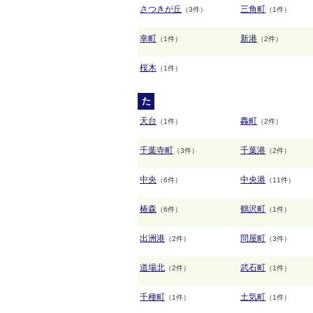
さつきが丘
三角町
（3件）
（1件）
幸町
新港
（1件）
（2件）
桜木
（1件）
た
天台
轟町
（1件）
（2件）
千葉寺町
千葉港
（3件）
（2件）
中央
中央港
（6件）
（11件）
椿森
鶴沢町
（6件）
（1件）
出洲港
問屋町
（2件）
（3件）
道場北
武石町
（2件）
（1件）
千種町
土気町
（1件）
（1件）