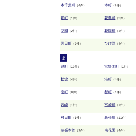
本千葉町
本町
（4件）
（2件）
畑町
花島町
（1件）
（2件）
花園
花園町
（2件）
（1件）
誉田町
ひび野
（5件）
（4件）
ま
緑町
宮野木町
（10件）
（1件）
松波
港町
（4件）
（4件）
南町
都町
（9件）
（4件）
宮崎
宮崎町
（1件）
（1件）
村田町
幕張町
（1件）
（11件）
幕張本郷
南花園
（3件）
（4件）