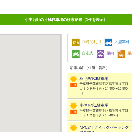
小中台町の月極駐車場の検索結果（1件を表示）
24時間利用
大型車可
自走式
屋内
屋
駐車場名（住所、賃料）
稲毛西第3駐車場
千葉県千葉市稲毛区稲毛東４丁目
１３０９番３外 / 14,300〜16,500
円
小仲台第1駐車場
千葉県千葉市稲毛区稲毛東４丁目
１３１２番３外 / 15,400円
NPC24Hクイックパーキング