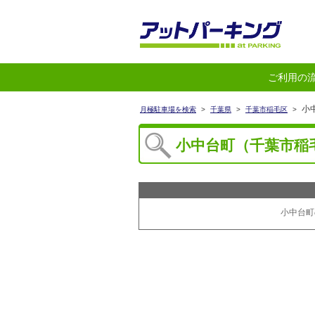
ご利用の
小
月極駐車場を検索
>
千葉県
>
千葉市稲毛区
>
小中台町（千葉市稲
小中台町