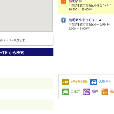
稲毛駅前
千葉県千葉市稲毛区小仲台２-３ /
16,500 ～ 28,600円
稲毛区小中台町４１４
千葉県千葉市稲毛区小中台町414 /
5,000 ～ 9,000円
細ページへ飛びます。
を住所から検索
24時間利用
大型車可
自走式
屋内
屋