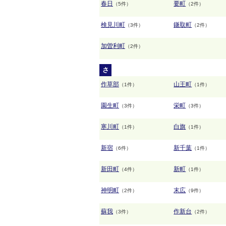
春日
要町
（5件）
（2件）
検見川町
鎌取町
（3件）
（2件）
加曽利町
（2件）
さ
作草部
山王町
（1件）
（1件）
園生町
栄町
（3件）
（3件）
寒川町
白旗
（1件）
（1件）
新宿
新千葉
（6件）
（1件）
新田町
新町
（4件）
（1件）
神明町
末広
（2件）
（9件）
蘇我
作新台
（3件）
（2件）