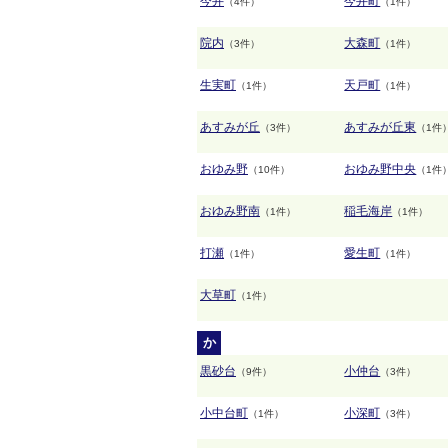
今井
今井町
（4件）
（1件）
院内
大森町
（3件）
（1件）
生実町
天戸町
（1件）
（1件）
あすみが丘
あすみが丘東
（3件）
（1件
おゆみ野
おゆみ野中央
（10件）
（1件
おゆみ野南
稲毛海岸
（1件）
（1件）
打瀬
愛生町
（1件）
（1件）
大草町
（1件）
か
黒砂台
小仲台
（9件）
（3件）
小中台町
小深町
（1件）
（3件）