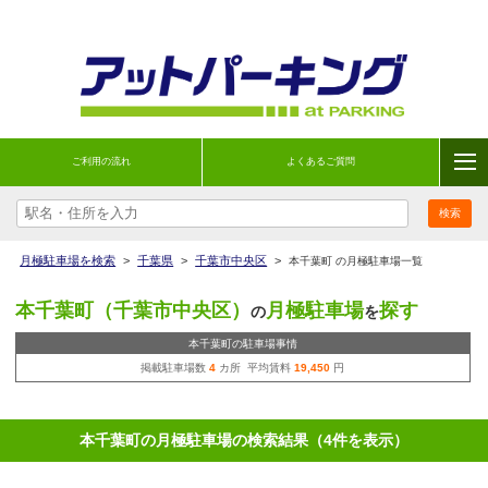
ご利用の流れ
よくあるご質問
月極駐車場を検索
>
千葉県
>
千葉市中央区
>
本千葉町 の月極駐車場一覧
本千葉町（千葉市中央区）
月極駐車場
探す
の
を
本千葉町の駐車場事情
掲載駐車場数
4
カ所 平均賃料
19,450
円
本千葉町の月極駐車場の検索結果（4件を表示）