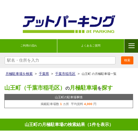
ご利用の流れ
よくあるご質問
月極駐車場を検索
>
千葉県
>
千葉市稲毛区
>
山王町 の月極駐車場一覧
山王町（千葉市稲毛区）
月極駐車場
探す
の
を
山王町の駐車場事情
掲載駐車場数
1
カ所 平均賃料
4,000
円
山王町の月極駐車場の検索結果（1件を表示）