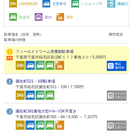
24時間利用
大型車可
ハイルーフ可
機械式
自走式
屋内
屋外
駐車場名（住所、賃料）
満空状況
駐車場の特徴
フィールドドリーム壱番館駐車場
千葉県千葉市稲毛区長沼町１７７番地３０ / 5,500円
園生町521－109駐車場
千葉市稲毛区園生町521－109 / 7,700円
園生町391番地大型ﾊｲﾙｰﾌOK平置き
千葉市稲毛区園生町391－84 / 6,500 ～ 7,107円