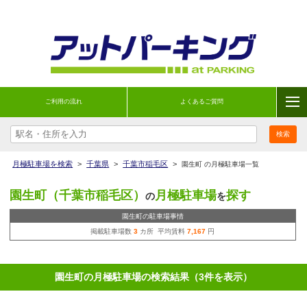
ご利用の流れ
よくあるご質問
月極駐車場を検索
>
千葉県
>
千葉市稲毛区
>
園生町 の月極駐車場一覧
園生町（千葉市稲毛区）
月極駐車場
探す
の
を
園生町の駐車場事情
掲載駐車場数
3
カ所 平均賃料
7,167
円
園生町の月極駐車場の検索結果（3件を表示）