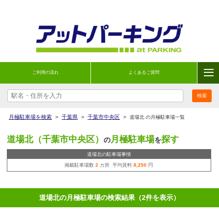
ご利用の流れ
よくあるご質問
月極駐車場を検索
>
千葉県
>
千葉市中央区
>
道場北 の月極駐車場一覧
道場北（千葉市中央区）
月極駐車場
探す
の
を
道場北の駐車場事情
掲載駐車場数
2
カ所 平均賃料
8,250
円
道場北の月極駐車場の検索結果（2件を表示）