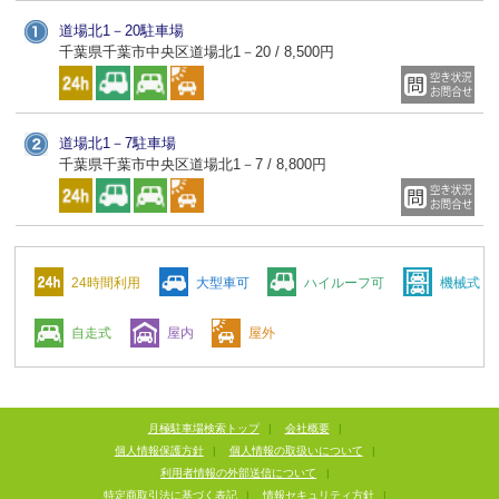
道場北1－20駐車場
千葉県千葉市中央区道場北1－20 / 8,500円
道場北1－7駐車場
千葉県千葉市中央区道場北1－7 / 8,800円
24時間利用
大型車可
ハイルーフ可
機械式
自走式
屋内
屋外
月極駐車場検索トップ
|
会社概要
|
個人情報保護方針
|
個人情報の取扱いについて
|
利用者情報の外部送信について
|
特定商取引法に基づく表記
|
情報セキュリティ方針
|