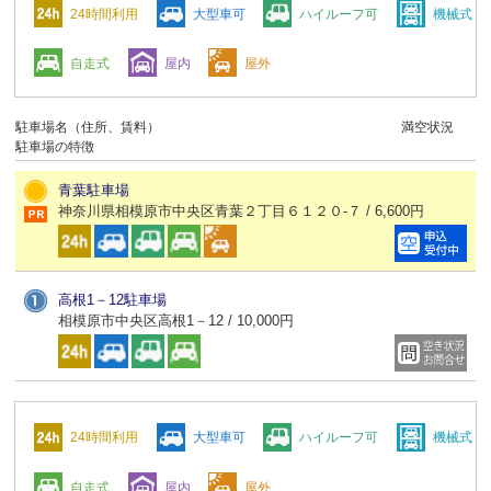
24時間利用
大型車可
ハイルーフ可
機械式
自走式
屋内
屋外
駐車場名（住所、賃料）
満空状況
駐車場の特徴
青葉駐車場
神奈川県相模原市中央区青葉２丁目６１２０-７ / 6,600円
高根1－12駐車場
相模原市中央区高根1－12 / 10,000円
24時間利用
大型車可
ハイルーフ可
機械式
自走式
屋内
屋外