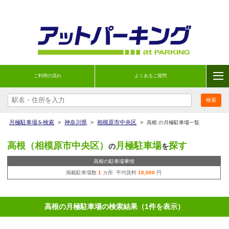
ご利用の流れ
よくあるご質問
月極駐車場を検索
>
神奈川県
>
相模原市中央区
>
高根 の月極駐車場一覧
高根（相模原市中央区）
月極駐車場
探す
の
を
高根の駐車場事情
掲載駐車場数
1
カ所 平均賃料
10,000
円
高根の月極駐車場の検索結果（1件を表示）