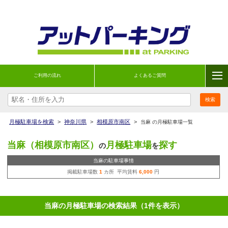
ご利用の流れ
よくあるご質問
月極駐車場を検索
>
神奈川県
>
相模原市南区
>
当麻 の月極駐車場一覧
当麻（相模原市南区）
月極駐車場
探す
の
を
当麻の駐車場事情
掲載駐車場数
1
カ所 平均賃料
6,000
円
当麻の月極駐車場の検索結果（1件を表示）