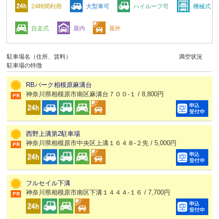
24時間利用
大型車可
ハイルーフ可
機械式
自走式
屋内
屋外
駐車場名（住所、賃料）
満空状況
駐車場の特徴
RBパーク相模原麻溝台
神奈川県相模原市南区麻溝台７００-１ / 8,800円
西野上溝第2駐車場
神奈川県相模原市中央区上溝１６４８-２先 / 5,000円
フルセイル下溝
神奈川県相模原市南区下溝１４４４-１６ / 7,700円