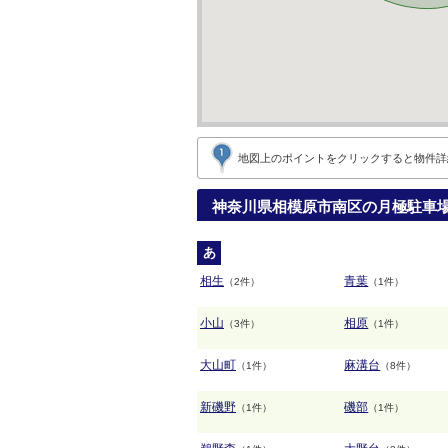
地図上のポイントをクリックすると
物件詳
神奈川県相模原市南区の月極駐車
あ
相生
青葉
（2件）
（1件）
小山
相原
（3件）
（1件）
大山町
麻溝台
（1件）
（8件）
新磯野
磯部
（1件）
（1件）