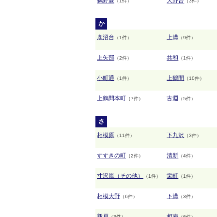
鵜野森
大野台
（1件）
（3件）
か
鹿沼台
上溝
（1件）
（9件）
上矢部
共和
（2件）
（1件）
小町通
上鶴間
（1件）
（10件）
上鶴間本町
古淵
（7件）
（5件）
さ
相模原
下九沢
（11件）
（3件）
すすきの町
清新
（2件）
（4件）
寸沢嵐（その他）
栄町
（1件）
（1件）
相模大野
下溝
（6件）
（3件）
新戸
相南
（3件）
（6件）