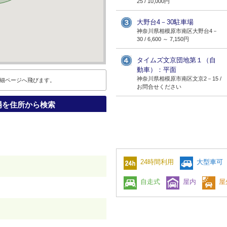
25 / 10,000円
大野台4－30駐車場
神奈川県相模原市南区大野台4－
30 / 6,600 ～ 7,150円
タイムズ文京団地第１（自
動車）：平面
神奈川県相模原市南区文京2－15 /
細ページへ飛びます。
お問合せください
場を住所から検索
24時間利用
大型車可
自走式
屋内
屋