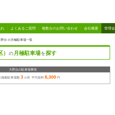
流れ
よくあるご質問
複数台のお問い合わせ
会社概要
管理会
野台 の月極駐車場一覧
区）
月極駐車場
探す
の
を
大野台の駐車場事情
3
8,300
の
掲載駐車場数
カ所 平均賃料
円