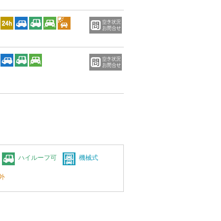
ハイルーフ可
機械式
外