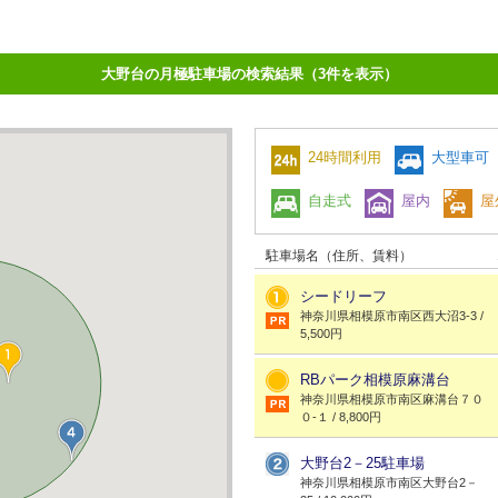
大野台の月極駐車場の検索結果（3件を表示）
24時間利用
大型車可
自走式
屋内
屋
駐車場名（住所、賃料）
シードリーフ
神奈川県相模原市南区西大沼3-3 /
5,500円
RBパーク相模原麻溝台
神奈川県相模原市南区麻溝台７０
０-１ / 8,800円
大野台2－25駐車場
神奈川県相模原市南区大野台2－