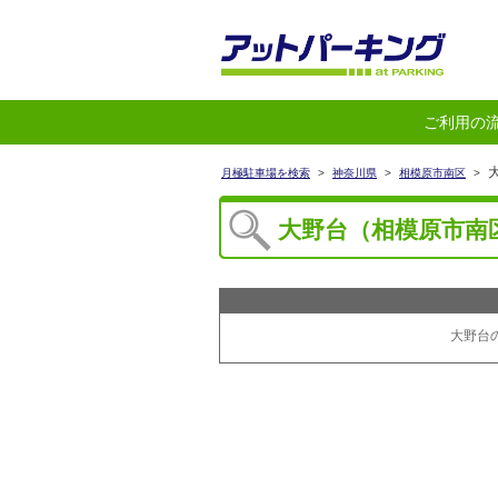
ご利用の
大
月極駐車場を検索
>
神奈川県
>
相模原市南区
>
大野台（相模原市南
大野台