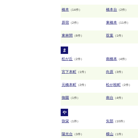
橋本
橋本台
（14件）
（2件）
原宿
東橋本
（2件）
（11件）
東林間
双葉
（8件）
（1件）
ま
松が丘
南橋本
（2件）
（4件）
宮下本町
向原
（1件）
（3件）
元橋本町
松が枝町
（2件）
（2件）
御園
南台
（1件）
（4件）
や
弥栄
矢部
（1件）
（10件）
陽光台
横山
（3件）
（1件）