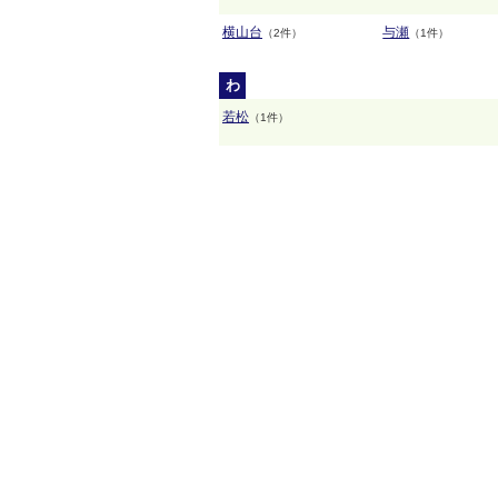
横山台
与瀬
（2件）
（1件）
わ
若松
（1件）