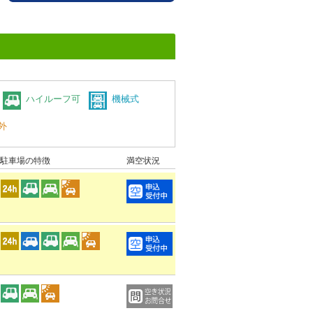
ハイルーフ可
機械式
外
駐車場の特徴
満空状況