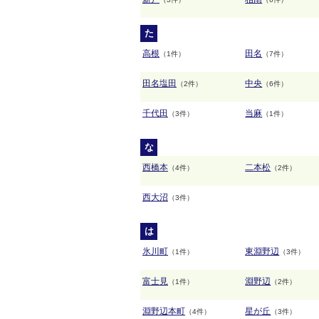
た
高根
田名
（1件）
（7件）
田名塩田
中央
（2件）
（6件）
千代田
当麻
（3件）
（1件）
な
西橋本
二本松
（4件）
（2件）
西大沼
（3件）
は
氷川町
東淵野辺
（1件）
（3件）
富士見
淵野辺
（1件）
（2件）
淵野辺本町
星が丘
（4件）
（3件）